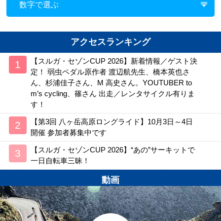
数字で選ぶ
アクセスランキング
【スルガ・セゾンCUP 2026】新着情報／ゲスト決
定！ 弱虫ペダル原作者 渡辺航先生、橋本英也さ
ん、杉浦佳子さん、M 高史さん。YOUTUBER to
m’s cycling、篠さん 出走／レンタサイクル有りま
す！
【第3回 八ヶ岳高原ロングライド】10月3日～4日
開催 参加者募集中です
【スルガ・セゾンCUP 2026】“あの”サーキットで
一日自転車三昧！
動画