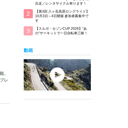
出走／レンタサイクル有ります！
【第3回 八ヶ岳高原ロングライド】
10月3日～4日開催 参加者募集中で
す
【スルガ・セゾンCUP 2026】“あ
の”サーキットで一日自転車三昧！
動画
能。
りブレ