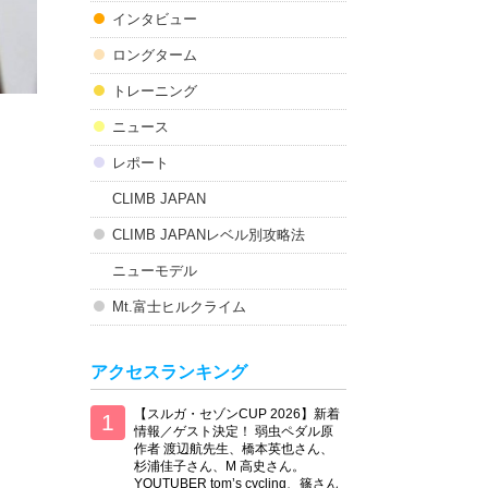
インタビュー
ロングターム
トレーニング
ニュース
レポート
CLIMB JAPAN
CLIMB JAPANレベル別攻略法
ニューモデル
Mt.富士ヒルクライム
アクセスランキング
【スルガ・セゾンCUP 2026】新着
情報／ゲスト決定！ 弱虫ペダル原
作者 渡辺航先生、橋本英也さん、
杉浦佳子さん、M 高史さん。
YOUTUBER tom’s cycling、篠さん