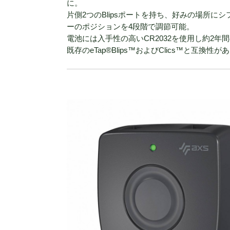
に。
片側2つのBlipsポートを持ち、好みの場所
ーのポジションを4段階で調節可能。
電池には入手性の高いCR2032を使用し約2年
既存のeTap®Blips™およびClics™と互換性が