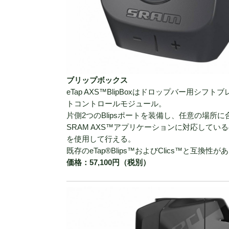
ブリップボックス
eTap AXS™BlipBoxはドロップバー用
トコントロールモジュール。
片側2つのBlipsポートを装備し、任意の場所
SRAM AXS™アプリケーションに対応して
を使用して行える。
既存のeTap®Blips™およびClics™と互換性が
価格：57,100円（税別）