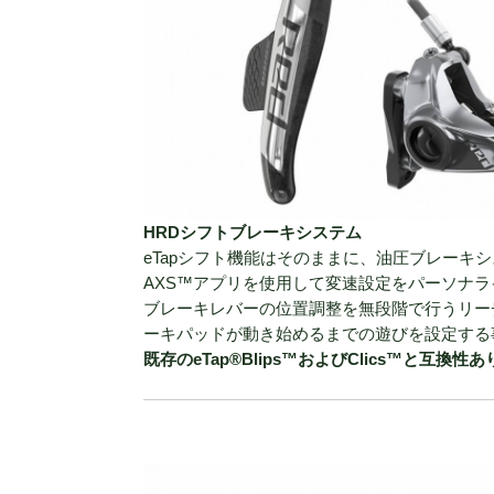
HRDシフトブレーキシステム
eTapシフト機能はそのままに、油圧ブレーキ
AXS™アプリを使用して変速設定をパーソナ
ブレーキレバーの位置調整を無段階で行うリーチアジャス
ーキパッドが動き始めるまでの遊びを設定する
既存のeTap®Blips™およびClics™と互換性あ