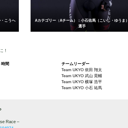
か・こうへ
Aカテゴリー
（
Aチーム）：小石佑馬（こいし・ゆうま
選手
に！
ト時間
チームリーダー
Team UKYO 依田 翔太
Team UKYO 武山 晃輔
Team UKYO 横塚 浩平
Team UKYO 小石 祐馬
ら
se Race –