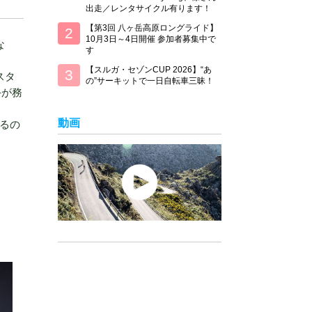
出走／レンタサイクル有ります！
【第3回 八ヶ岳高原ロングライド】
10月3日～4日開催 参加者募集中で
な
す
【スルガ・セゾンCUP 2026】“あ
スタ
の”サーキットで一日自転車三昧！
手が務
動画
るの