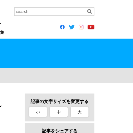
Y
集
記事の文字サイズを変更する
～
小
中
大
記事をシェアする