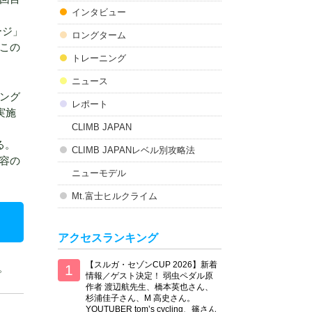
インタビュー
ージ」
ロングターム
この
トレーニング
ニュース
ング
レポート
実施
CLIMB JAPAN
。
る。
CLIMB JAPANレベル別攻略法
容の
ニューモデル
Mt.富士ヒルクライム
アクセスランキング
【スルガ・セゾンCUP 2026】新着
。
情報／ゲスト決定！ 弱虫ペダル原
作者 渡辺航先生、橋本英也さん、
杉浦佳子さん、M 高史さん。
YOUTUBER tom’s cycling、篠さん