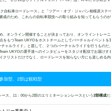
ンピック自転車ロードレース」と「ツアー・オブ・ジャパン相模原ステ
醸成のため、これらの自転車競技への取り組みを知ってもらうのが
め、オンライン開催することが決まっており、オンライントレーニ
拠点をもつTeam UKYOをホストチームとしてバーチャルイベントを
と走るバーチャルライド」と題して、２つのバーチャルライドを行うものだ
eam UKYOの選手達へのインタビューをスタジオ配信でお届けす
イクリストだけでなく、ロードレースを知らない方にも楽しめる内
は参加型、2部は観戦型
レース、11：00から2部のエリミネーションレースという
2部構成
だ