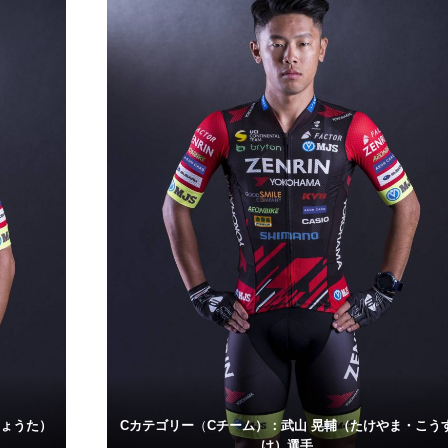
しょうた）
Cカテゴリー
（
Cチーム）：武山 晃輔（たけやま・こう
け）選手