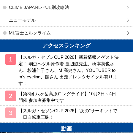
CLIMB JAPANレベル別攻略法
ニューモデル
Mt.富士ヒルクライム
アクセスランキング
【スルガ・セゾンCUP 2026】新着情報／ゲスト決
定！ 弱虫ペダル原作者 渡辺航先生、橋本英也さ
ん、杉浦佳子さん、M 高史さん。YOUTUBER to
m’s cycling、篠さん 出走／レンタサイクル有りま
す！
【第3回 八ヶ岳高原ロングライド】10月3日～4日
開催 参加者募集中です
【スルガ・セゾンCUP 2026】“あの”サーキットで
一日自転車三昧！
動画