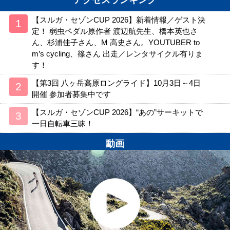
アクセスランキング
【スルガ・セゾンCUP 2026】新着情報／ゲスト決
定！ 弱虫ペダル原作者 渡辺航先生、橋本英也さ
ん、杉浦佳子さん、M 高史さん。YOUTUBER to
m’s cycling、篠さん 出走／レンタサイクル有りま
す！
【第3回 八ヶ岳高原ロングライド】10月3日～4日
開催 参加者募集中です
【スルガ・セゾンCUP 2026】“あの”サーキットで
一日自転車三昧！
動画