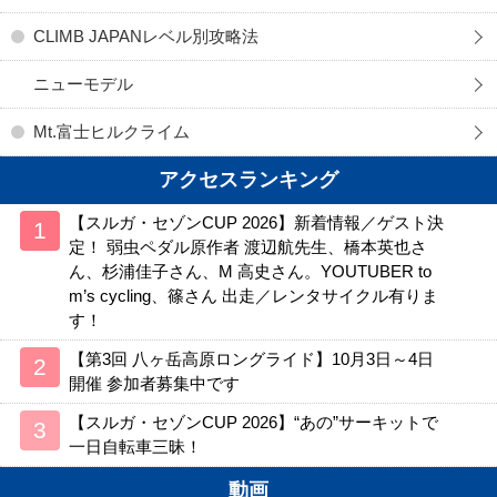
CLIMB JAPANレベル別攻略法
ニューモデル
Mt.富士ヒルクライム
アクセスランキング
【スルガ・セゾンCUP 2026】新着情報／ゲスト決
定！ 弱虫ペダル原作者 渡辺航先生、橋本英也さ
ん、杉浦佳子さん、M 高史さん。YOUTUBER to
m’s cycling、篠さん 出走／レンタサイクル有りま
す！
【第3回 八ヶ岳高原ロングライド】10月3日～4日
開催 参加者募集中です
【スルガ・セゾンCUP 2026】“あの”サーキットで
一日自転車三昧！
動画