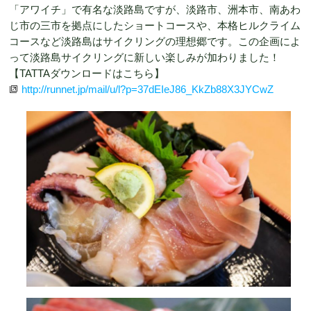
「アワイチ」で有名な淡路島ですが、淡路市、洲本市、南あわ
じ市の三市を拠点にしたショートコースや、本格ヒルクライム
コースなど淡路島はサイクリングの理想郷です。この企画によ
って淡路島サイクリングに新しい楽しみが加わりました！
【TATTAダウンロードはこちら】
http://runnet.jp/mail/u/l?p=37dEIeJ86_KkZb88X3JYCwZ