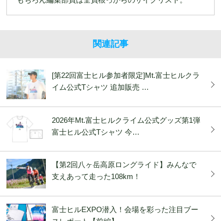
関連記事
[第22回富士ヒル参加者限定]Mt.富士ヒルクラ
イム公式Tシャツ 追加販売 …
2026年Mt.富士ヒルクライム公式グッズ第1弾
富士ヒル公式Tシャツ 今…
【第2回八ヶ岳高原ロングライド】みんなで
支えあって走った108km！
富士ヒルEXPO潜入！会場を彩った注目ブー