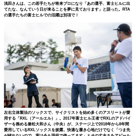
浅田さんは、この若手たちが将来プロになり「あの選手、富士ヒルに出
てたな、なんていう日が来ることを夢に見ております」と語った。RTA
の選手たちの富士ヒルでの活躍は別項で！
左右立体製法のソックスで、サイクリストを始め多くのアスリートが愛
用する「RXL（アールエル）」。2017年富士ヒル王者でRXLのアドバイ
ザーを務める兼松大和さん（中央）が、ステージ上で2018年から8年間
愛用しているRXLソックスを披露。快適な履き心地だけでなく「つま先
が破れないので、実は今も現役で使ってます」とその丈夫さをアピール