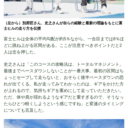
（左から）別府匠さん、史之さんが自らの経験と最新の理論をもとに富
士ヒルの走り方を伝授
富士ヒルは全体の平均勾配が約5％ながら、一合目までは8％ほ
どに跳ね上がる区間がある。ここが注意すべきポイントだと2
人は念を押した。
史之さんは「このコースの攻略法は、トータルマネジメント。
最後までペースダウンしないことが一番大事。最初の区間はち
ょっとセーブして走らないと、おそらく後半ペースダウンの恐
れが出てくる。私が走ってみてわかったのは、ギアをかけた方
が上れるので、気持ちギアを重めにして走っていただきたい。
ただ、体や肩が揺れるようなギアだと重すぎるので、そうなっ
たらひとつ軽くしようという感じですね」と変速のタイミング
についても言及した。