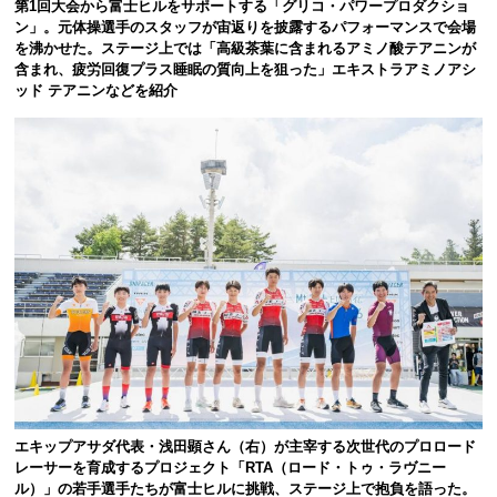
第1回大会から富士ヒルをサポートする「グリコ・パワープロダクショ
ン」。元体操選手のスタッフが宙返りを披露するパフォーマンスで会場
を沸かせた。ステージ上では「高級茶葉に含まれるアミノ酸テアニンが
含まれ、疲労回復プラス睡眠の質向上を狙った」エキストラアミノアシ
ッド テアニンなどを紹介
エキップアサダ代表・浅田顕さん（右）が主宰する次世代のプロロード
レーサーを育成するプロジェクト「RTA（ロード・トゥ・ラヴニー
ル）」の若手選手たちが富士ヒルに挑戦、ステージ上で抱負を語った。