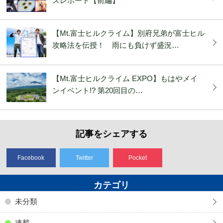
スレポート【前編】
【Mt.富士ヒルクライム】別府兄弟が富士ヒル
攻略法を伝授！ 雨にも負けず盛況…
【Mt.富士ヒルクライム EXPO】もはやメイ
ンイベント!? 第20回目の…
記事をシェアする
Facebook
Twitter
Pocket
カテゴリ
未分類
連載