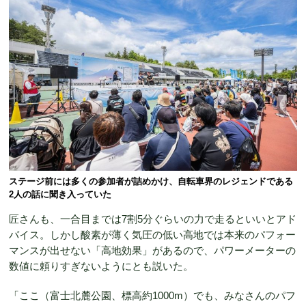
ステージ前には多くの参加者が詰めかけ、自転車界のレジェンドである
2人の話に聞き入っていた
匠さんも、一合目までは7割5分ぐらいの力で走るといいとアド
バイス。しかし酸素が薄く気圧の低い高地では本来のパフォー
マンスが出せない「高地効果」があるので、パワーメーターの
数値に頼りすぎないようにとも説いた。
「ここ（富士北麓公園、標高約1000m）でも、みなさんのパフ