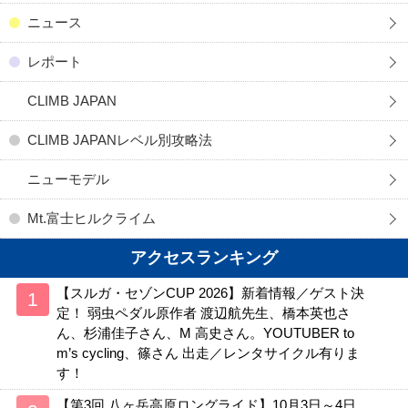
ニュース
レポート
CLIMB JAPAN
CLIMB JAPANレベル別攻略法
ニューモデル
Mt.富士ヒルクライム
アクセスランキング
【スルガ・セゾンCUP 2026】新着情報／ゲスト決
定！ 弱虫ペダル原作者 渡辺航先生、橋本英也さ
ん、杉浦佳子さん、M 高史さん。YOUTUBER to
m’s cycling、篠さん 出走／レンタサイクル有りま
す！
【第3回 八ヶ岳高原ロングライド】10月3日～4日