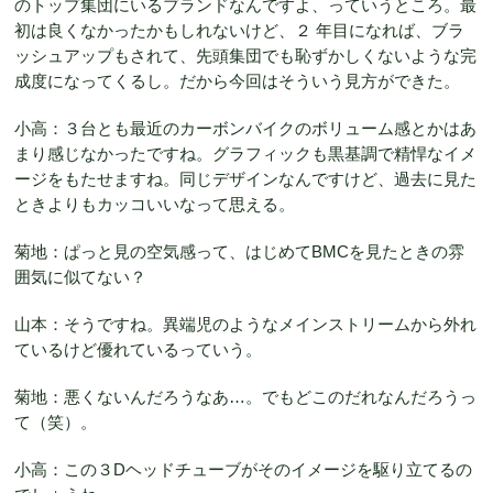
のトップ集団にいるブランドなんですよ、っていうところ。最
初は良くなかったかもしれないけど、２ 年目になれば、ブラ
ッシュアップもされて、先頭集団でも恥ずかしくないような完
成度になってくるし。だから今回はそういう見方ができた。
小高：３台とも最近のカーボンバイクのボリューム感とかはあ
まり感じなかったですね。グラフィックも黒基調で精悍なイメ
ージをもたせますね。同じデザインなんですけど、過去に見た
ときよりもカッコいいなって思える。
菊地：ぱっと見の空気感って、はじめてBMCを見たときの雰
囲気に似てない？
山本：そうですね。異端児のようなメインストリームから外れ
ているけど優れているっていう。
菊地：悪くないんだろうなあ…。でもどこのだれなんだろうっ
て（笑）。
小高：この３Dヘッドチューブがそのイメージを駆り立てるの