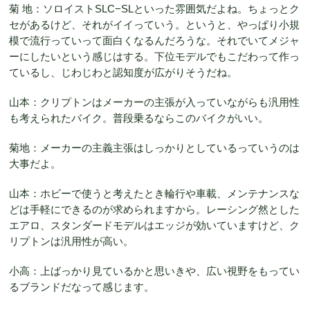
菊 地：ソロイストSLC−SLといった雰囲気だよね。ちょっとク
セがあるけど、それがイイっていう。というと、やっぱり小規
模で流行っていって面白くなるんだろうな。それでいてメジャ
ーにしたいという感じはする。下位モデルでもこだわって作っ
ているし、じわじわと認知度が広がりそうだね。
山本：クリプトンはメーカーの主張が入っていながらも汎用性
も考えられたバイク。普段乗るならこのバイクがいい。
菊地：メーカーの主義主張はしっかりとしているっていうのは
大事だよ。
山本：ホビーで使うと考えたとき輪行や車載、メンテナンスな
どは手軽にできるのが求められますから。レーシング然とした
エアロ、スタンダードモデルはエッジが効いていますけど、ク
リプトンは汎用性が高い。
小高：上ばっかり見ているかと思いきや、広い視野をもってい
るブランドだなって感じます。