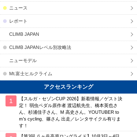
ニュース
レポート
CLIMB JAPAN
CLIMB JAPANレベル別攻略法
ニューモデル
Mt.富士ヒルクライム
アクセスランキング
【スルガ・セゾンCUP 2026】新着情報／ゲスト決
定！ 弱虫ペダル原作者 渡辺航先生、橋本英也さ
ん、杉浦佳子さん、M 高史さん。YOUTUBER to
m’s cycling、篠さん 出走／レンタサイクル有りま
す！
【第3回 八ヶ岳高原ロングライド】10月3日～4日