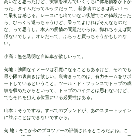
高いなと思ったけど、実績を積んでいくうちに体感価格が下が
った。タイムだってルックだっ て、新参者のときは高い！っ
て最初は感じる。レースにも出ていない状態でこの値段だった
ら、ひっくり返っちゃうけど、乗ってよければそんなものだ
な、って思うし。本人の愛情の問題だからね。惚れちゃえば関
係ないでしょ。オレだって、ふらっと買っちゃうかもしれな
い。
小高：無色透明な自転車が欲しいって。
菊地：強固なイメージは邪魔になることもあるけど、それでも
最小限の裏書きは欲しい。裏書きってのは、有力チームをサポ
ートしているということ。ツール・ド・フランスでトップの成
績を収めたからといって、トップのバイクとは思わないけど、
でもそれを狙える位置にいる必要性はある。
山本：そうですね。すべてのブランドが、あのスタートライン
に並ぶことはできないですから。
菊 地：そこが今のプロツアーの評価されるところだよね。こ