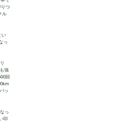
がりつ
クル
とい
なっ
テリ
も強
00回
0km
バッ
となっ
い印