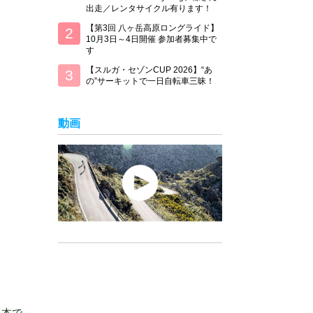
出走／レンタサイクル有ります！
【第3回 八ヶ岳高原ロングライド】
10月3日～4日開催 参加者募集中で
す
【スルガ・セゾンCUP 2026】“あ
の”サーキットで一日自転車三昧！
動画
。
日本で