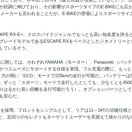
好調に伸びており、その影響がスポーツタイプのE-BIKEにも広
のメーカーも言われることだが、E-BIKEの登場によりスポーツサイ
CAPE RX-E+。クロスバイクジャンルでもっとも高い知名度を誇る
グレードモデルであるESCAPE RXをベースとしたジオメトリーと
しているそう。
に関しては、それぞれYAMAHA（モーター）、Panasonic（バッ
かつスムーズにサポートする仕様を実現。フル充電の際に、もっと
力の弱い「ECO」モードで225kmの走行が可能だ。バッテリーは5
ずっと「スポーツ」モードで走行したとしても、少なくとも4500
りはるかに長い距離を走行可能だろう）。オプションパーツとして
も安心だ。
を採用。フロントをシングルとして、リアは11～34Tの10速仕様
ヤと、足回りのセレクトもターゲットユーザーを見据えて抜かりのな