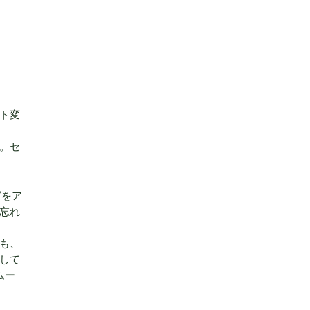
ト変
。セ
グをア
忘れ
も、
して
ムー