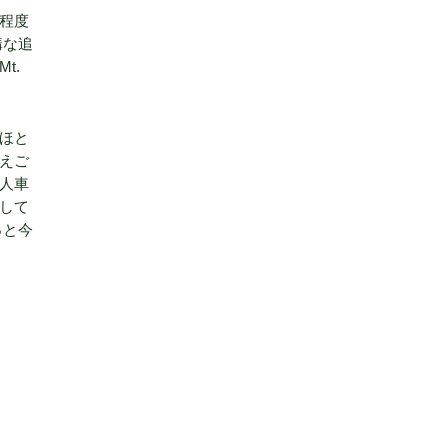
%程度
構な追
t.
ほと
えご
人車
して
っと今