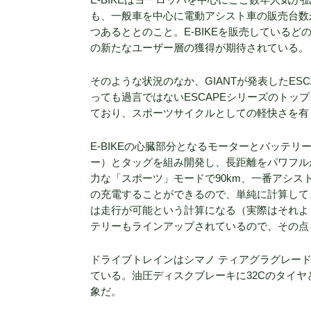
も、一般車を中心に電動アシスト車の販売台数が
つあるととのこと。E-BIKEを販売しているど
の新たなユーザー層の獲得が期待されている。
そのような状況のなか、GIANTが発表したES
っても過言ではないESCAPEシリーズのトップ
ており、スポーツサイクルとしての軽快さを有
E-BIKEの心臓部分となるモーターとバッテリー
ー）とタッグを組み開発し、長距離をパワフル
力な「スポーツ」モードで90km、一番アシスト
の充電することができるので、単純に計算して、
は走行が可能という計算になる（実際はそれよ
テリーもラインアップされているので、その点
ドライブトレインはシマノ ティアグラグレード
ている。油圧ディスクブレーキに32Cのタイ
象だ。