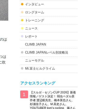
インタビュー
ロングターム
トレーニング
ニュース
レポート
のは
CLIMB JAPAN
CLIMB JAPANレベル別攻略法
じつは
ニューモデル
に吹
Mt.富士ヒルクライム
アクセスランキング
【スルガ・セゾンCUP 2026】新着
情報／ゲスト決定！ 弱虫ペダル原
作者 渡辺航先生、橋本英也さん、
杉浦佳子さん、M 高史さん。
YOUTUBER tom’s cycling、篠さん