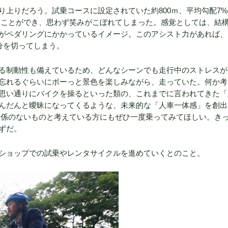
上りだろう。試乗コースに設定されていた約800ｍ、平均勾配7
けることができ、思わず笑みがこぼれてしまった。感覚としては、結
がペダリングにかかっているイメージ。このアシスト力があれば、M
分を切ってしまう。
る制動性も備えているため、どんなシーンでも走行中のストレスが
忘れるぐらいにボーっと景色を楽しみながら、走っていた。何か考
思い通りにバイクを操るといった類の、これまでに言われてきた「
んだんと曖昧になってくるような、未来的な「人車一体感」を創出
は関係のないものと考えている方にもぜひ一度乗ってみてほしい。き
ずだ。
ショップでの試乗やレンタサイクルを進めていくとのこと。