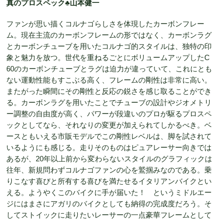
真のプロスペック♣︎山本健一
ファンが思い描くコルナゴらしさを体現したカーボンフレー
ム。現在主流のカーボンフレームの形ではなく、カーボンラグ
とカーボンチューブを用いたコルナゴ的スタイルは、独特の印
象と魅力を放つ。世代を重ねるごとにボリュームアップしたC
60のカーボンチューブとラグは迫力が違っていて、これにとも
ない運動性能もすこぶる高く、フレームの剛性は非常に高い。
またがった瞬間にその剛性と反応の鋭さを感じ取ることができ
る。カーボンラグを用いたことでチューブの設計やジオメトリ
ー調整の自由度が高く、パワーが段違いのプロが駆るプロスペ
ックとしてなら、それなりの変更が加えられてしかるべき。ベ
ースともいえる市販モデルでこの剛性レベルは、脚を試されて
いるようにも感じる。走りそのものはピュアレーサー向きでは
あるが、20年以上前から変わらないスタイルのグラフィックは
往年、新規問わずコルナゴファンの心を鷲掴みなのである。乗
りこなす喜びと所有する喜びを満たせるイタリアンバイクとい
える。ようやくこのバイクに手が届いた！ というミドルエー
ジにはまさにアガリのバイクとしても納得の完成度だろう。そ
してストイックに走りたいレーサーの一点豪華フレームとして