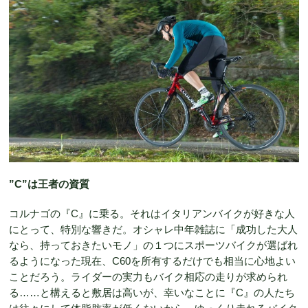
”C”は王者の資質
コルナゴの『C』に乗る。それはイタリアンバイクが好きな人
にとって、特別な響きだ。オシャレ中年雑誌に「成功した大人
なら、持っておきたいモノ」の１つにスポーツバイクが選ばれ
るようになった現在、C60を所有するだけでも相当に心地よい
ことだろう。ライダーの実力もバイク相応の走りが求められ
る……と構えると敷居は高いが、幸いなことに『C』の人たち