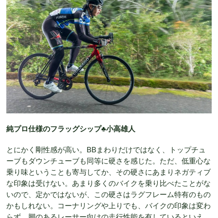
純プロ仕様のフラッグシップ♣︎小高雄人
とにかく剛性感が高い。BBまわりだけではなく、トップチュ
ーブもダウンチューブも同等に硬さを感じた。ただ、低重心な
乗り味ということも寄与してか、その硬さにあまりネガティブ
な印象は受けない。あまり多くのバイクを乗り比べたことがな
いので、定かではないが、この硬さはラグフレーム特有のもの
かもしれない。コーナリングや上りでも、バイクの印象は変わ
らず、脚のあるレーサー向けの走行性能を有しているといえ