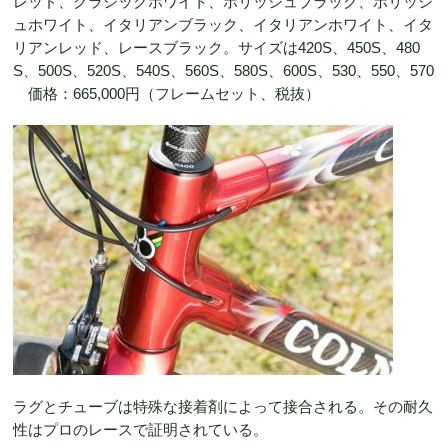
レッド、クラシックホワイト、ポリッシュブラック、ポリッシ
ュホワイト、イタリアンブラック、イタリアンホワイト、イタ
リアンレッド、レースブラック。サイズは420S、450S、480
S、500S、520S、540S、560S、580S、600S、530、550、570
価格：665,000円（フレームセット、税抜）
ラグとチューブは特殊な接着剤によって接合される。その耐久
性はプロのレースで証明されている。