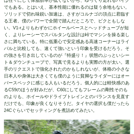
は往々にして体脂肪率が低くないから、ゆっくり走れるバイク
でもある。とはいえ、基本性能に優れるのは疑う余地もない。
ソリッドで切れ味鋭い加速は、さすがコルナゴの頂点に君臨す
る王者。僕のパワーで全開で踏んだところで、ビクともしな
い。V1-rよりもわずかにホイールベースとヘッドチューブが短
く、よりレーシーでスパルタンな設計は峠でマシンを操る楽し
さに満ちている。特に低重心で安定感ある高速コーナーはライ
バルと比較しても、速くて強いという印象を受けるだろう。そ
の強さを引き出しているのが『特盛り！』状態のぶっといシー
ト＆ダウンチューブで、写真で見るよりも実際の方が太い。選
手のリクエストで強化されたのかもしれないが、体格の小さな
日本人や身体は大きくても僕のように貧脚なライダーにはオー
バースペックに感じる人もいるだろう。個人的には軽快感のあ
るC59のほうが好みだが、C60にしてもフレームの剛性そのも
のよりも、ホイールやドライブトレインとのバランスを見直す
だけでも、印象が良くなりそうだ。タイヤの選択も僕だったら
24Cぐらいでセッティングを煮詰めてみたい。