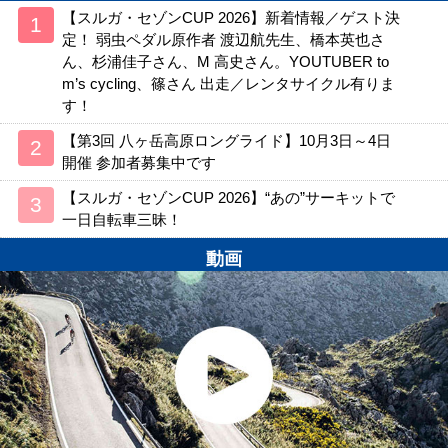
【スルガ・セゾンCUP 2026】新着情報／ゲスト決
定！ 弱虫ペダル原作者 渡辺航先生、橋本英也さ
ん、杉浦佳子さん、M 高史さん。YOUTUBER to
m’s cycling、篠さん 出走／レンタサイクル有りま
す！
【第3回 八ヶ岳高原ロングライド】10月3日～4日
開催 参加者募集中です
【スルガ・セゾンCUP 2026】“あの”サーキットで
一日自転車三昧！
動画