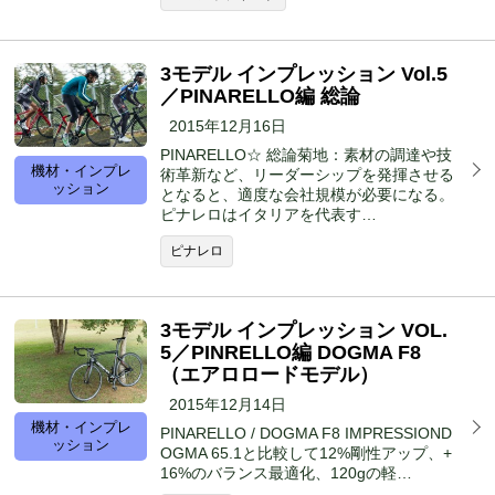
3モデル インプレッション Vol.5
／PINARELLO編 総論
2015年12月16日
PINARELLO☆ 総論菊地：素材の調達や技
機材・インプレ
術革新など、リーダーシップを発揮させる
ッション
となると、適度な会社規模が必要になる。
ピナレロはイタリアを代表す…
ピナレロ
3モデル インプレッション VOL.
5／PINRELLO編 DOGMA F8
（エアロロードモデル）
2015年12月14日
機材・インプレ
PINARELLO / DOGMA F8 IMPRESSIOND
ッション
OGMA 65.1と比較して12%剛性アップ、+
16%のバランス最適化、120gの軽…