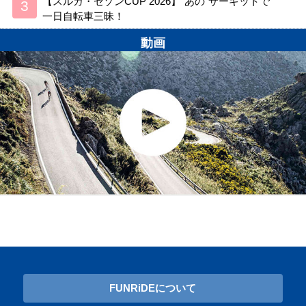
【スルガ・セゾンCUP 2026】“あの”サーキットで
一日自転車三昧！
動画
FUNRiDEについて