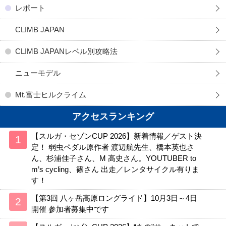
レポート
CLIMB JAPAN
CLIMB JAPANレベル別攻略法
ニューモデル
Mt.富士ヒルクライム
アクセスランキング
【スルガ・セゾンCUP 2026】新着情報／ゲスト決
定！ 弱虫ペダル原作者 渡辺航先生、橋本英也さ
ん、杉浦佳子さん、M 高史さん。YOUTUBER to
m’s cycling、篠さん 出走／レンタサイクル有りま
す！
【第3回 八ヶ岳高原ロングライド】10月3日～4日
開催 参加者募集中です