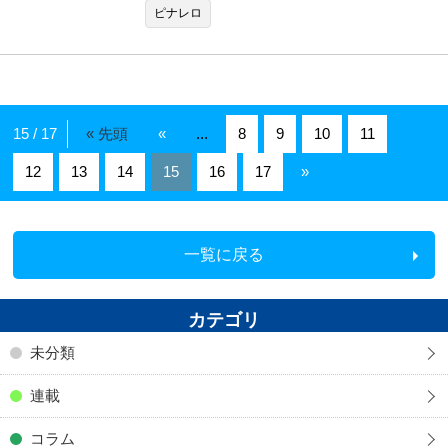
ピナレロ
15 / 17
« 先頭
«
...
8
9
10
11
12
13
14
15
16
17
»
一覧に戻る
カテゴリ
未分類
連載
コラム