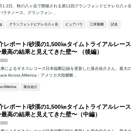
10月1-2日、秋の八ヶ岳で開催される第11回グランフォンドピナレロ八ヶ岳 
 by パラチノース。グランフォン…
ng
グランフォンドピナレロ八ヶ岳
ピュアパラ
三井製糖
試走
介レポート/砂漠の1,500㎞タイムトライアルレース
 〜最高の結果と見えてきた壁〜 （後編）
月10日
転車によるギネスレコーズ日本縦断記録を更新した落合佑介さん。最大
ace Across AMerica：アメリカ大陸横断…
ss AMerica
落合佑介
介レポート/砂漠の1,500㎞タイムトライアルレース
 〜最高の結果と見えてきた壁〜（中編）
月10日