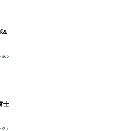
ポ&
sup
富士
ーク」