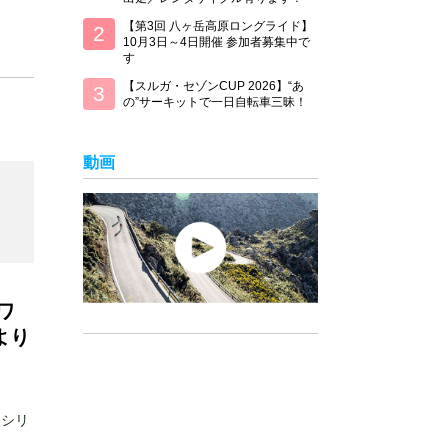
【第3回 八ヶ岳高原ロングライド】
10月3日～4日開催 参加者募集中で
す
【スルガ・セゾンCUP 2026】“あ
の”サーキットで一日自転車三昧！
動画
ワ
日より
トシリ