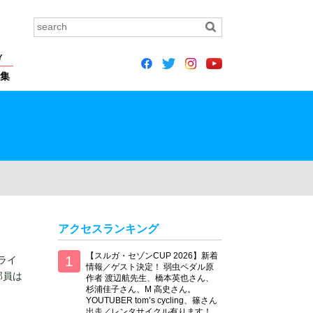
Y
集
アクセスランキング
【スルガ・セゾンCUP 2026】新着
クライ
情報／ゲスト決定！ 弱虫ペダル原
部員は
作者 渡辺航先生、橋本英也さん、
杉浦佳子さん、M 高史さん。
YOUTUBER tom’s cycling、篠さん
出走／レンタサイクル有ります！