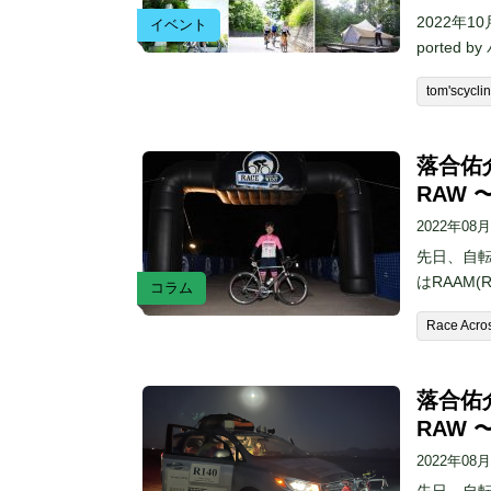
2022年
イベント
ported
tom'scycli
落合佑
RAW
2022年08
先日、自
はRAAM(R
コラム
Race Acro
落合佑
RAW
2022年08