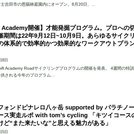
士吉田市の恩賜林庭園内にオープン。8月20日、…
ft Academy開催】才能発掘プログラム。プロへの
催期間は22年9月12日~10月9日。あらゆるサイク
の体系的で効率的かつ効果的なワークアウトプラ
月18日
は Zwift Academy Roadサイクリングプログラムの開催を発表。 4週間の特
提供される今年のプログラム…
ォンドピナレロ八ヶ岳 supported by パラチノ
ス実走ルポ with tom’s cycling 「キツイコー
けど“また来たいな”と思える魅力がある」
月15日