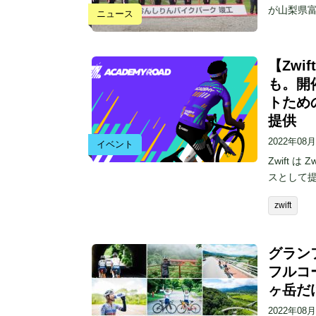
が山梨県富
ニュース
【Zwi
も。開
トため
提供
2022年08
イベント
Zwift 
スとして
zwift
グランフ
フルコー
ヶ岳だ
2022年08