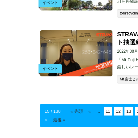
力を再確認
イベント
tom'scycli
STRAV
ト抽選
2022年08
「Mt.Fu
厳しいレー
イベント
Mt.富士
15 / 138
« 先頭
«
...
11
12
13
»
最後 »