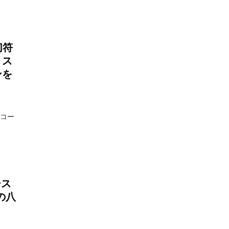
切符
リス
ンを
訓コー
ース
スの八