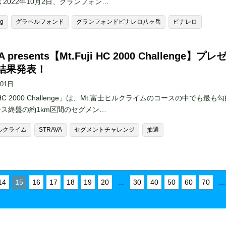
 2022年10月2日、グランフォン…
ng
グラベルフォンド
グランフォンドピナレロ八ヶ岳
ピナレロ
A presents【Mt.Fuji HC 2000 Challenge】プレ
結果発表！
月01日
ji HC 2000 Challenge」は、Mt.富士ヒルクライムのコースの中でも最も
ス終盤の約1km区間のセグメン…
ヒルクライム
STRAVA
セグメントチャレンジ
抽選
14
15
16
17
18
19
20
...
30
40
50
60
70
...