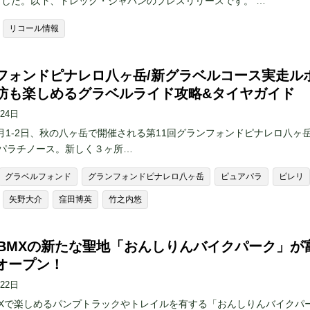
ました。以下、トレック・ジャパンのプレスリリースです。 …
リコール情報
フォンドピナレロ八ヶ岳/新グラベルコース実走ル
訪も楽しめるグラベルライド攻略&タイヤガイド
月24日
10月1-2日、秋の八ヶ岳で開催される第11回グランフォンドピナレロ八ヶ岳 
 by パラチノース。新しく３ヶ所…
グラベルフォンド
グランフォンドピナレロ八ヶ岳
ピュアパラ
ピレリ
矢野大介
窪田博英
竹之内悠
・BMXの新たな聖地「おんしりんバイクパーク」が
オープン！
月22日
MXで楽しめるパンプトラックやトレイルを有する「おんしりんバイクパ