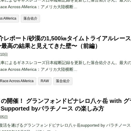
転車によるギネスレコーズ日本縦断記録を更新した落合佑介さん。最大
ace Across AMerica：アメリカ大陸横断…
ss AMerica
落合佑介
介レポート/砂漠の1,500㎞タイムトライアルレース
 〜最高の結果と見えてきた壁〜（前編）
月10日
転車によるギネスレコーズ日本縦断記録を更新した落合佑介さん。最大
ace Across AMerica：アメリカ大陸横断…
Race Across AMerica
RAW
落合佑介
りの開催！ グランフォンドピナレロ八ヶ岳 with グ
2 Supported byパラチノース の楽しみ方
月05日
復活を遂げるグランフォンドピナレロ八ヶ岳supported by パラチノース