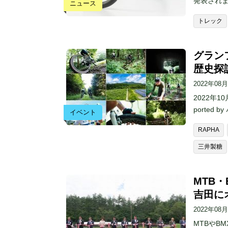
発表され
ニュース
トレック
グラン
歴史探
2022年08
2022年
ported
イベント
RAPHA
三井製糖
MTB
吉田に
2022年08
MTBやB