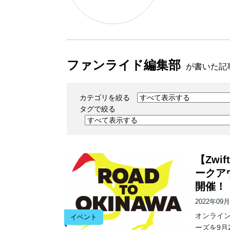
ファンライド編集部
が書いた記
カテゴリを絞る
タグで絞る
【Zw
ークアウ
開催！
2022年09
オンライント
イベント
ーズを9月