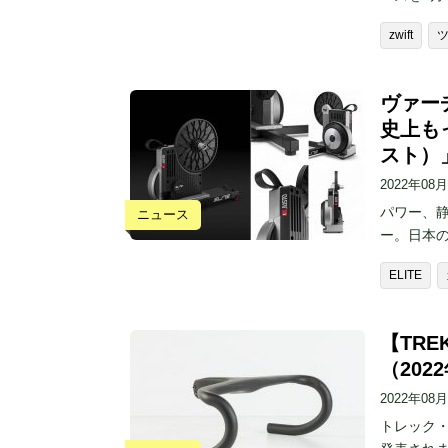
zwift
ヴァー
史上も
スト）
2022年08
パワー、
ニュース
ー。日本
ELITE
【TR
（202
2022年08
トレック