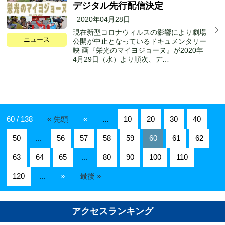
デジタル先行配信決定
2020年04月28日
現在新型コロナウィルスの影響により劇場
ニュース
公開が中止となっているドキュメンタリー
映 画『栄光のマイヨジョーヌ』が2020年
4月29日（水）より順次、デ…
60 / 138
« 先頭
«
...
10
20
30
40
50
...
56
57
58
59
60
61
62
63
64
65
...
80
90
100
110
120
...
»
最後 »
アクセスランキング