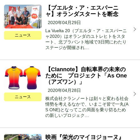
【ブエルタ・ア・エスパーニ
ャ】オランダスタートを断念
2020年04月29日
La Vuelta 20（ブエルタ・ア・エスパーニ
ニュース
ャ2020）はオランダのユトレヒトをスタ
ート、北ブラバント地域で3日間にわたり
ステージが開催され…
【Clannote】自転車界の未来の
ために プロジェクト「As One
（アズワン）」
2020年04月28日
ニュース
株式会社クランノートは刻々と変わる社会
情勢を考えるなかで、いまこそ皆で一丸(A
S ONE)となってこの局面を乗り切るため
の新しいプロジェク…
映画『栄光のマイヨジョーヌ』