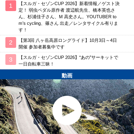
【スルガ・セゾンCUP 2026】新着情報／ゲスト決
定！ 弱虫ペダル原作者 渡辺航先生、橋本英也さ
ん、杉浦佳子さん、M 高史さん。YOUTUBER to
m’s cycling、篠さん 出走／レンタサイクル有りま
す！
【第3回 八ヶ岳高原ロングライド】10月3日～4日
開催 参加者募集中です
【スルガ・セゾンCUP 2026】“あの”サーキットで
一日自転車三昧！
動画