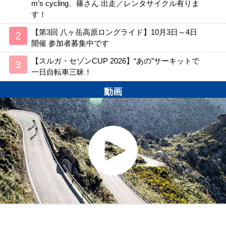
m’s cycling、篠さん 出走／レンタサイクル有りま
す！
【第3回 八ヶ岳高原ロングライド】10月3日～4日
開催 参加者募集中です
【スルガ・セゾンCUP 2026】“あの”サーキットで
一日自転車三昧！
動画