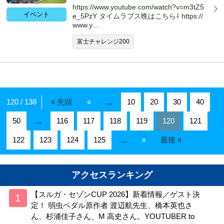
https://www.youtube.com/watch?v=m3tZ5
イベント
e_5PzY タイムラプス晩はこちら⇩ https://
www.y…
富士チャレンジ200
120 / 138
« 先頭
«
...
10
20
30
40
50
...
116
117
118
119
120
121
122
123
124
125
...
»
最後 »
アクセスランキング
【スルガ・セゾンCUP 2026】新着情報／ゲスト決
定！ 弱虫ペダル原作者 渡辺航先生、橋本英也さ
ん、杉浦佳子さん、M 高史さん。YOUTUBER to