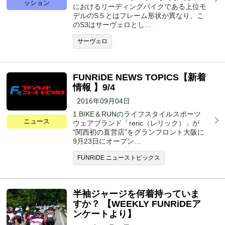
ッション
におけるリーディングバイクである上位モ
デルのS５とはフレーム形状が異なり、こ
のS3はサーヴェロとし…
サーヴェロ
FUNRiDE NEWS TOPICS【新着
情報 】9/4
2016年09月04日
1.BIKE＆RUNのライフスタイルスポーツ
ニュース
ウェアブランド「reric（レリック）」が
“関西初の直営店”をグランフロント大阪に
9月23日にオープン…
FUNRiDE ニューストピックス
半袖ジャージを何着持っていま
すか？ 【WEEKLY FUNRiDEア
ンケートより】