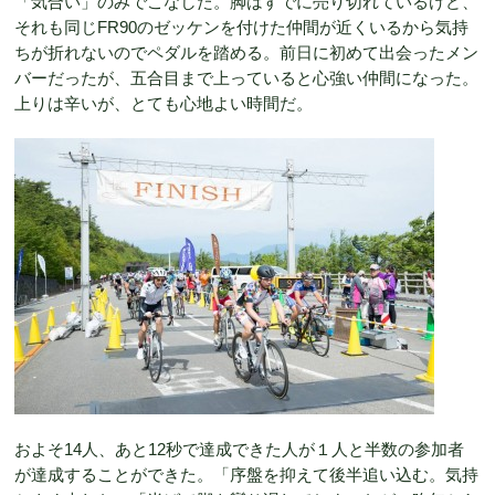
「気合い」のみでこなした。脚はすでに売り切れているけど、
それも同じFR90のゼッケンを付けた仲間が近くいるから気持
ちが折れないのでペダルを踏める。前日に初めて出会ったメン
バーだったが、五合目まで上っていると心強い仲間になった。
上りは辛いが、とても心地よい時間だ。
およそ14人、あと12秒で達成できた人が１人と半数の参加者
が達成することができた。「序盤を抑えて後半追い込む。気持