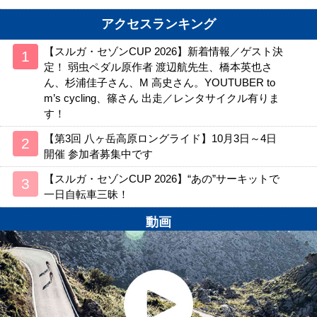
アクセスランキング
【スルガ・セゾンCUP 2026】新着情報／ゲスト決
定！ 弱虫ペダル原作者 渡辺航先生、橋本英也さ
ん、杉浦佳子さん、M 高史さん。YOUTUBER to
m’s cycling、篠さん 出走／レンタサイクル有りま
す！
【第3回 八ヶ岳高原ロングライド】10月3日～4日
開催 参加者募集中です
【スルガ・セゾンCUP 2026】“あの”サーキットで
一日自転車三昧！
動画