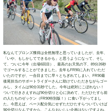
私なんてブロンズ獲得は全然無理と思っていましたが、去年、
「いや、もしかしてできるかも」と思うようになって、そし
て、ついに今年（出場6回目）、最高のお天気の下、89分26秒
でゴールすることができました。去年もFR90に入れていただ
いたのですが、一合目までに早々とちぎれてしまい、FR90最
後尾担当のサポートライダーさんに助けていただきながらゴー
ルし、タイムは90分31秒でした。今年は絶対にこぼれない！
ついて行きさえすれば90分切りと心に決めて、ただひたすら前
の人たちのゼッケン（FR90特別版！）に食い下がってまし
た。今思えば、ペース配分気にせずただひたすらついていけば
90分切りなんですから、こんなおいしい企画はないですよね。