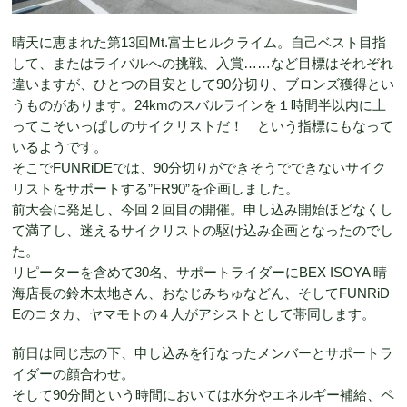
晴天に恵まれた第13回Mt.富士ヒルクライム。自己ベスト目指
して、またはライバルへの挑戦、入賞……など目標はそれぞれ
違いますが、ひとつの目安として90分切り、ブロンズ獲得とい
うものがあります。24kmのスバルラインを１時間半以内に上
ってこそいっぱしのサイクリストだ！ という指標にもなって
いるようです。
そこでFUNRiDEでは、90分切りができそうでできないサイク
リストをサポートする”FR90”を企画しました。
前大会に発足し、今回２回目の開催。申し込み開始ほどなくし
て満了し、迷えるサイクリストの駆け込み企画となったのでし
た。
リピーターを含めて30名、サポートライダーにBEX ISOYA 晴
海店長の鈴木太地さん、おなじみちゅなどん、そしてFUNRiD
Eのコタカ、ヤマモトの４人がアシストとして帯同します。
前日は同じ志の下、申し込みを行なったメンバーとサポートラ
イダーの顔合わせ。
そして90分間という時間においては水分やエネルギー補給、ペ