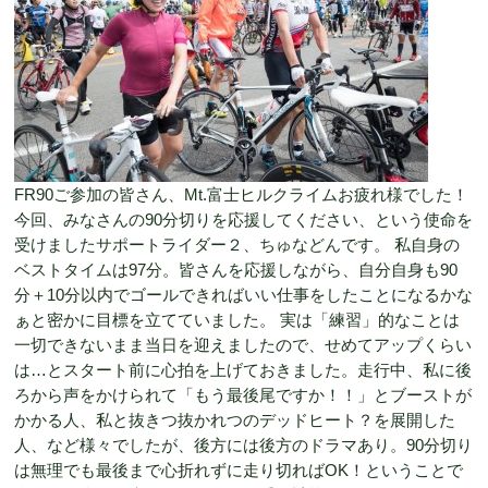
FR90ご参加の皆さん、Mt.富士ヒルクライムお疲れ様でした！
今回、みなさんの90分切りを応援してください、という使命を
受けましたサポートライダー２、ちゅなどんです。 私自身の
ベストタイムは97分。皆さんを応援しながら、自分自身も90
分＋10分以内でゴールできればいい仕事をしたことになるかな
ぁと密かに目標を立てていました。 実は「練習」的なことは
一切できないまま当日を迎えましたので、せめてアップくらい
は…とスタート前に心拍を上げておきました。走行中、私に後
ろから声をかけられて「もう最後尾ですか！！」とブーストが
かかる人、私と抜きつ抜かれつのデッドヒート？を展開した
人、など様々でしたが、後方には後方のドラマあり。90分切り
は無理でも最後まで心折れずに走り切ればOK！ということで