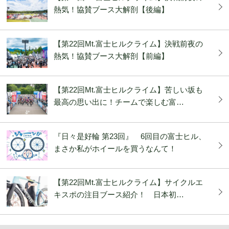
熱気！協賛ブース大解剖【後編】
【第22回Mt.富士ヒルクライム】決戦前夜の
熱気！協賛ブース大解剖【前編】
【第22回Mt.富士ヒルクライム】苦しい坂も
最高の思い出に！チームで楽しむ富…
『日々是好輪 第23回』 6回目の富士ヒル、
まさか私がホイールを買うなんて！
【第22回Mt.富士ヒルクライム】サイクルエ
キスポの注目ブース紹介！ 日本初…