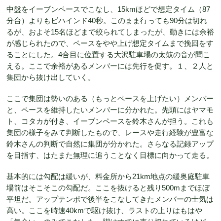
中盤をイーブンペースでこなし、15kmほどで想定タイム（87
分台）よりもビハインド40秒。このまま行っても90分は切れ
るが、およそ15名ほどまで絞られてしまったが、動きには余裕
が感じられたので、ペースをやや上げ想定タイムまで挽回をす
ることにした。4合目に位置する大沢駐車場の太鼓の音が聞こ
える。ここで余裕があるメンバーには先行を促す。１、２人と
集団から抜け出していく。
ここで集団は勢いのある（もっとペースを上げたい）メンバー
と、ペースを維持したいメンバーに分かれた。先頭にはヤマモ
ト、コタカが付き、イーブンペースを鈴木さんが担う。これも
集団の様子をみて判断したもので、レースや走行経験が豊富な
鈴木さんの判断で自然に集団が分かれた。さらなる記録アップ
を目指す、はたまた無理に追うことなく目標に向かって走る。
基本的には勾配は緩いが、料金所から21km地点の緩奥庭駐車
場前はそこそこの勾配だ。ここを抜けると残り500mまでほぼ
平坦だ。アップテンポで後半をこなしてきたメンバーの士気は
高い。ここを時速40kmで駆け抜け、ラストの上りはもはや