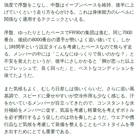
強度で序盤をこなし、中盤はイーブンペースを維持、後半に上
げていくという走り方を心がける。これは身体能力のレベルに
関係なく通用するテクニックといえる。
序盤、ゆったりとしたペースでFR90の集団は進む。同じ7000
番台、後続の8000番台の選手が勢いよく追い抜いてく。しか
し1時間半という設定タイムを考慮したペースなので焦らず走
る。メンバーの中には「こんなにゆっくりで良いのかな？」と
不安を覚えたというが、後半にさしかかると「脚が思った以上
にフレッシュで、良く回った」と、ベストなコンディションを
保てたようだ。
また気候もよく、むしろ日差しは強いくらいだ。さらに追い風
基調で、スピードに乗せやすいが空冷作用も少なく感じる。汗
をかいているメンバーが目立ってきたので、コンスタントな水
分補給をメンバーに促す。気温を考慮し軽量化を考えずボトル
を必ず携行するよう促したのは功を奏したようだ。ウエアや携
行品など気候を考慮して装備を整えることもベストタイムを導
き出すためにとても重要である。