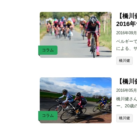
【橋川
201
2016年09
ベルギーで
による、
コラム
橋川健
【橋川
2016年05
橋川健さ
ー。20
コラム
橋川健