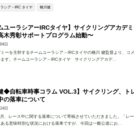
ラシア－IRC タイヤ
橋川健
ムユーラシアーIRCタイヤ】サイクリングアカデミ
高木秀彰サポートプログラム始動〜
月04日
ミーを主幹するチームユーラシア－IRCタイヤの橋川 健監督より、コ
ます。チームユーラシア－IRCタイヤ サイクリングアカデ…
健◆自転車時事コラム VOL.3】サイクリング、ト
中の落車について
月14日
の4月、レース中に関する落車について寄稿させていただきました。「レ
はある意味特別な状況における落車ですが、今回は一般公道にお…