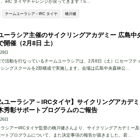
、iRC タイヤチャレンジが戻ってきます！5…
チームユーラシア－IRC タイヤ
橋川健
ユーラシア主催のサイクリングアカデミー 広島中
で開催（2月8日 土）
月29日
パで活動を行なっているチームユーラシアは、2月8日（土）にセーフテ
ーシングスクールを2部構成で実施します。会場は広島中央森林公…
ムユーラシア－IRCタイヤ】サイクリングアカデミ
木秀彰サポートプログラムのご報告
月26日
ラシアーIRCタイヤ監督の橋川健さんより、サイクリングアカデミー及
ポートプログラムについて、また決定事項の報告が届きました。若…