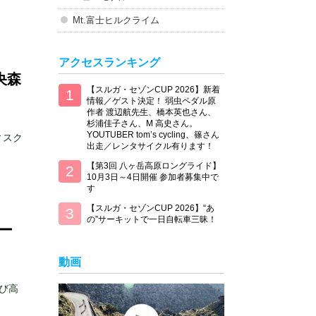
Mt.富士ヒルクライム
アクセスランキング
央森
【スルガ・セゾンCUP 2026】新着
情報／ゲスト決定！ 弱虫ペダル原
作者 渡辺航先生、橋本英也さん、
杉浦佳子さん、M 高史さん。
YOUTUBER tom’s cycling、篠さん
ィスク
出走／レンタサイクル有ります！
【第3回 八ヶ岳高原ロングライド】
10月3日～4日開催 参加者募集中で
す
【スルガ・セゾンCUP 2026】“あ
の”サーキットで一日自転車三昧！
ー
動画
び高