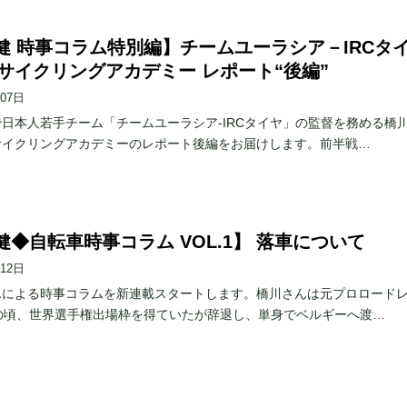
健 時事コラム特別編】チームユーラシア－IRCタ
6年サイクリングアカデミー レポート“後編”
月07日
日本人若手チーム「チームユーラシア-IRCタイヤ」の監督を務める橋
サイクリングアカデミーのレポート後編をお届けします。前半戦…
健◆自転車時事コラム VOL.1】 落車について
月12日
んによる時事コラムを新連載スタートします。橋川さんは元プロロード
歳の頃、世界選手権出場枠を得ていたが辞退し、単身でベルギーへ渡…