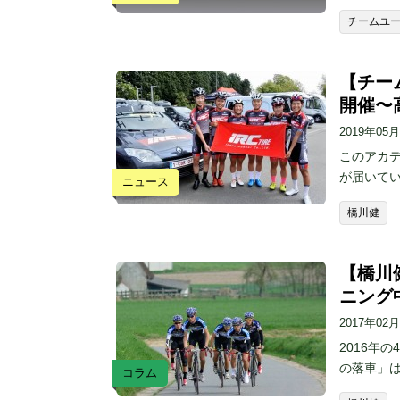
チームユー
【チー
開催〜
2019年05
このアカデ
が届いてい
ニュース
橋川健
【橋川
ニング
2017年02
2016年
の落車」
コラム