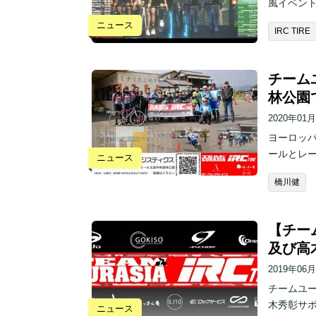
風イベント
ニュース
IRC TIRE
チーム
林公園
2020年01
ヨーロッ
ールとレ
ニュース
橋川健
【チー
及び高
2019年06
チームユー
木秀彰サ
ニュース