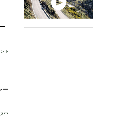
ー
メント
レー
ース中