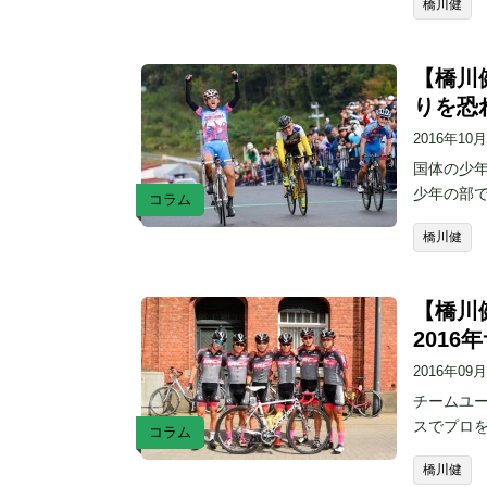
橋川健
【橋川
りを恐
2016年10
国体の少
少年の部
コラム
橋川健
【橋川
201
2016年09
チームユー
スでプロ
コラム
橋川健