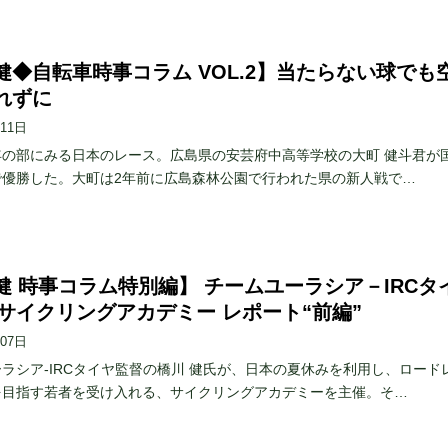
健◆自転車時事コラム VOL.2】当たらない球でも
れずに
月11日
年の部にみる日本のレース。広島県の安芸府中高等学校の大町 健斗君が
で優勝した。大町は2年前に広島森林公園で行われた県の新人戦で…
健 時事コラム特別編】 チームユーラシア－IRCタ
6年サイクリングアカデミー レポート“前編”
月07日
ラシア-IRCタイヤ監督の橋川 健氏が、日本の夏休みを利用し、ロード
を目指す若者を受け入れる、サイクリングアカデミーを主催。そ…