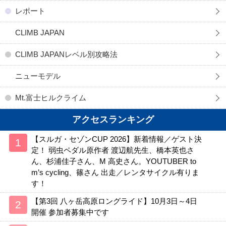
レポート
CLIMB JAPAN
CLIMB JAPANレベル別攻略法
ニューモデル
Mt.富士ヒルクライム
アクセスランキング
【スルガ・セゾンCUP 2026】新着情報／ゲスト決
定！ 弱虫ペダル原作者 渡辺航先生、橋本英也さ
ん、杉浦佳子さん、M 高史さん。YOUTUBER to
m’s cycling、篠さん 出走／レンタサイクル有りま
す！
【第3回 八ヶ岳高原ロングライド】10月3日～4日
開催 参加者募集中です