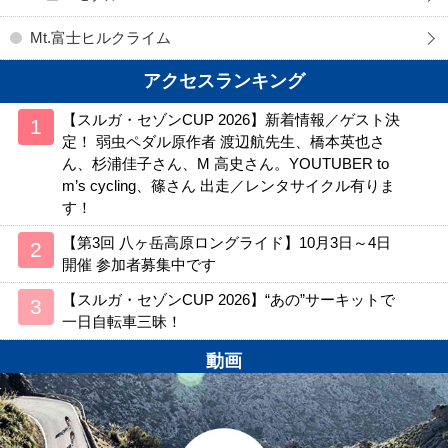
Mt.富士ヒルクライム
アクセスランキング
【スルガ・セゾンCUP 2026】新着情報／ゲスト決
定！ 弱虫ペダル原作者 渡辺航先生、橋本英也さ
ん、杉浦佳子さん、M 高史さん。YOUTUBER to
m’s cycling、篠さん 出走／レンタサイクル有りま
す！
【第3回 八ヶ岳高原ロングライド】10月3日～4日
開催 参加者募集中です
【スルガ・セゾンCUP 2026】“あの”サーキットで
一日自転車三昧！
動画