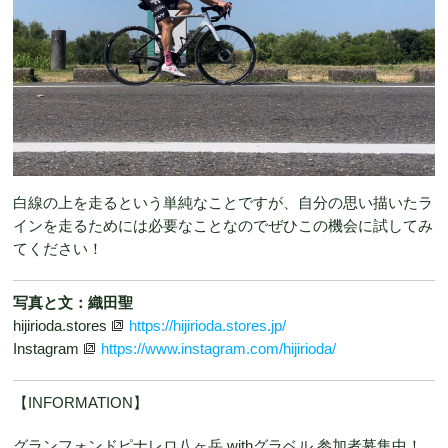
白線の上を走るという単純なことですが、自分の思い描いたラ
インを走るためには必要なことなのでぜひこの機会に試してみ
てください！
写真と文：織田聖
hijirioda.stores
https://hijirioda.stores.jp/
Instagram
https://www.instagram.com/hijirioda/
【INFORMATION】
グランフォンドピナレロ八ヶ岳 withグラベル 参加者募集中！