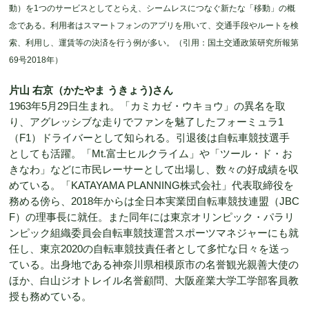
動）を1つのサービスとしてとらえ、シームレスにつなぐ新たな「移動」の概
念である。利用者はスマートフォンのアプリを用いて、交通手段やルートを検
索、利用し、運賃等の決済を行う例が多い。（引用：国土交通政策研究所報第
69号2018年）
片山 右京（かたやま うきょう)さん
1963年5月29日生まれ。「カミカゼ・ウキョウ」の異名を取
り、アグレッシブな走りでファンを魅了したフォーミュラ1
（F1）ドライバーとして知られる。引退後は自転車競技選手
としても活躍。「Mt.富士ヒルクライム」や「ツール・ド・お
きなわ」などに市民レーサーとして出場し、数々の好成績を収
めている。「KATAYAMA PLANNING株式会社」代表取締役を
務める傍ら、2018年からは全日本実業団自転車競技連盟（JBC
F）の理事長に就任。また同年には東京オリンピック・パラリ
ンピック組織委員会自転車競技運営スポーツマネジャーにも就
任し、東京2020の自転車競技責任者として多忙な日々を送っ
ている。出身地である神奈川県相模原市の名誉観光親善大使の
ほか、白山ジオトレイル名誉顧問、大阪産業大学工学部客員教
授も務めている。