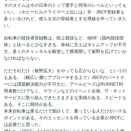
そのタイムは今の日本のトップ選手と同等のレベルといっても
いい。（ホビーヒルクライマー上位には）非・JBCF登録者も
多くいるけれど、彼らを次の登録者とする導線を作っていきた
い。
自転車の競技者登録数は、陸上競技など、他NF（国内競技団
体）と比べると少なすぎる。単純に言えばボトムアップが不可
欠。多くのチャンネルを駆使して横展開して裾野を広げていか
なければならない。
ただそれだけ（裾野拡大）をやっても広がらないな、というの
もある。（幅広い層にアプローチする上で）JBCFのパートナ
ーには課題解決能力が不可欠だ。アールビーズはRUNNET利
用者数だけでなく、マラソンなどのイベント企画、IT・ネット
サービスに取り組んできたさまざまな実績がある。スピードも
ある。そこに期待がある。
本来自転車は乗るだけで面白くて、乗っている人だけがハマる
ポイントがある。そのエッセンスを持っている企業がJBCFに
は必要だと思った。