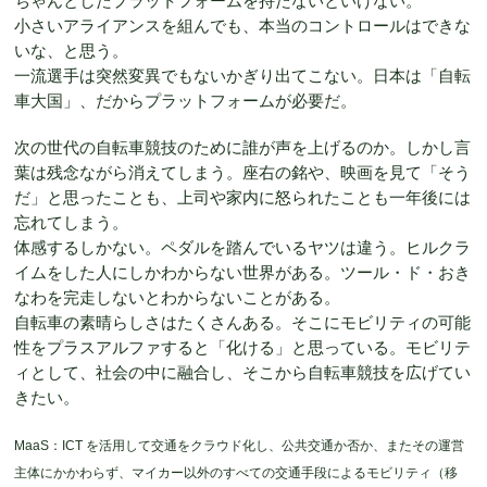
ちゃんとしたプラットフォームを持たないといけない。
小さいアライアンスを組んでも、本当のコントロールはできな
いな、と思う。
一流選手は突然変異でもないかぎり出てこない。日本は「自転
車大国」、だからプラットフォームが必要だ。
次の世代の自転車競技のために誰が声を上げるのか。しかし言
葉は残念ながら消えてしまう。座右の銘や、映画を見て「そう
だ」と思ったことも、上司や家内に怒られたことも一年後には
忘れてしまう。
体感するしかない。ペダルを踏んでいるヤツは違う。ヒルクラ
イムをした人にしかわからない世界がある。ツール・ド・おき
なわを完走しないとわからないことがある。
自転車の素晴らしさはたくさんある。そこにモビリティの可能
性をプラスアルファすると「化ける」と思っている。モビリテ
ィとして、社会の中に融合し、そこから自転車競技を広げてい
きたい。
MaaS：ICT を活用して交通をクラウド化し、公共交通か否か、またその運営
主体にかかわらず、マイカー以外のすべての交通手段によるモビリティ（移