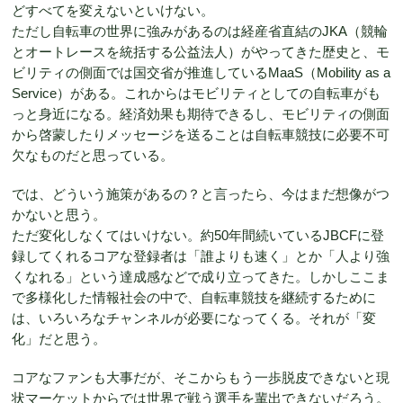
どすべてを変えないといけない。
ただし自転車の世界に強みがあるのは経産省直結のJKA（競輪
とオートレースを統括する公益法人）がやってきた歴史と、モ
ビリティの側面では国交省が推進しているMaaS（Mobility as a
Service）がある。これからはモビリティとしての自転車がも
っと身近になる。経済効果も期待できるし、モビリティの側面
から啓蒙したりメッセージを送ることは自転車競技に必要不可
欠なものだと思っている。
では、どういう施策があるの？と言ったら、今はまだ想像がつ
かないと思う。
ただ変化しなくてはいけない。約50年間続いているJBCFに登
録してくれるコアな登録者は「誰よりも速く」とか「人より強
くなれる」という達成感などで成り立ってきた。しかしここま
で多様化した情報社会の中で、自転車競技を継続するために
は、いろいろなチャンネルが必要になってくる。それが「変
化」だと思う。
コアなファンも大事だが、そこからもう一歩脱皮できないと現
状マーケットからでは世界で戦う選手を輩出できないだろう。