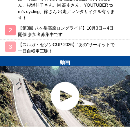
ん、杉浦佳子さん、M 高史さん。YOUTUBER to
m’s cycling、篠さん 出走／レンタサイクル有りま
す！
【第3回 八ヶ岳高原ロングライド】10月3日～4日
開催 参加者募集中です
【スルガ・セゾンCUP 2026】“あの”サーキットで
一日自転車三昧！
動画