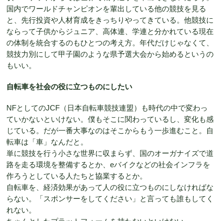
国内でワールドチャンピオンを輩出している他の競技を見る
と、先行投資や人材育成をきっちりやってきている。他競技に
ならって子供からジュニア、高体連、学連と分かれている現在
の体制を統合するのもひとつの考え方。年代だけじゃなくて、
競技力別にして甲子園のような県予選大会から始めるというの
もいい。
自転車を社会の役に立つものにしたい
NFとしてのJCF（日本自転車競技連盟）も時代の中で変わっ
ていかないといけない。僕もそこに関わっているし、変化も感
じている。だが一番大事なのはそこからもう一歩進むこと。自
転車は「車」なんだと。
単に競技を行う小さな世界に収まらず、国のオーガナイズで道
路を走る環境を整備するとか、eバイクなどの社会インフラを
作ろうとしている人たちと協業するとか。
自転車を、経済効果があって人の役に立つものにしなければな
らない。「スポンサーをしてください」と言っても誰もしてく
れない。