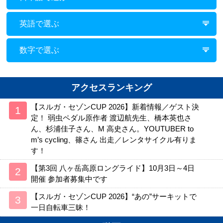
英語で選ぶ
数字で選ぶ
アクセスランキング
【スルガ・セゾンCUP 2026】新着情報／ゲスト決
定！ 弱虫ペダル原作者 渡辺航先生、橋本英也さ
ん、杉浦佳子さん、M 高史さん。YOUTUBER to
m’s cycling、篠さん 出走／レンタサイクル有りま
す！
【第3回 八ヶ岳高原ロングライド】10月3日～4日
開催 参加者募集中です
【スルガ・セゾンCUP 2026】“あの”サーキットで
一日自転車三昧！