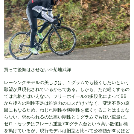
買って後悔はさせない☆菊地武洋
レーシングモデルの美しさは、１グラムでも軽くしたいという
願望が具現化されているからである。しかも、ただ軽くするの
では合格とはいえない。フリーホイールの多段化によってBB
から後ろの剛性不足は推進力のロスだけでなく、変速不良の原
因にもなるため、ねじれ剛性や横剛性を低くすることはままな
らない。求められるのは高い剛性と１グラムでも軽い重量だ。
ゼロ・セッテはフレーム重量700グラム台という高い数値目標
を掲げているが、現行モデルは旧型と比べて公称値が30ｇほど