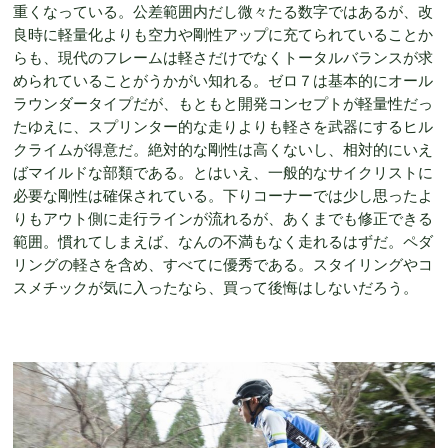
重くなっている。公差範囲内だし微々たる数字ではあるが、改
良時に軽量化よりも空力や剛性アップに充てられていることか
らも、現代のフレームは軽さだけでなくトータルバランスが求
められていることがうかがい知れる。ゼロ７は基本的にオール
ラウンダータイプだが、もともと開発コンセプトが軽量性だっ
たゆえに、スプリンター的な走りよりも軽さを武器にするヒル
クライムが得意だ。絶対的な剛性は高くないし、相対的にいえ
ばマイルドな部類である。とはいえ、一般的なサイクリストに
必要な剛性は確保されている。下りコーナーでは少し思ったよ
りもアウト側に走行ラインが流れるが、あくまでも修正できる
範囲。慣れてしまえば、なんの不満もなく走れるはずだ。ペダ
リングの軽さを含め、すべてに優秀である。スタイリングやコ
スメチックが気に入ったなら、買って後悔はしないだろう。