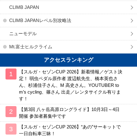
CLIMB JAPAN
CLIMB JAPANレベル別攻略法
ニューモデル
Mt.富士ヒルクライム
アクセスランキング
【スルガ・セゾンCUP 2026】新着情報／ゲスト決
定！ 弱虫ペダル原作者 渡辺航先生、橋本英也さ
ん、杉浦佳子さん、M 高史さん。YOUTUBER to
m’s cycling、篠さん 出走／レンタサイクル有りま
す！
【第3回 八ヶ岳高原ロングライド】10月3日～4日
開催 参加者募集中です
【スルガ・セゾンCUP 2026】“あの”サーキットで
一日自転車三昧！