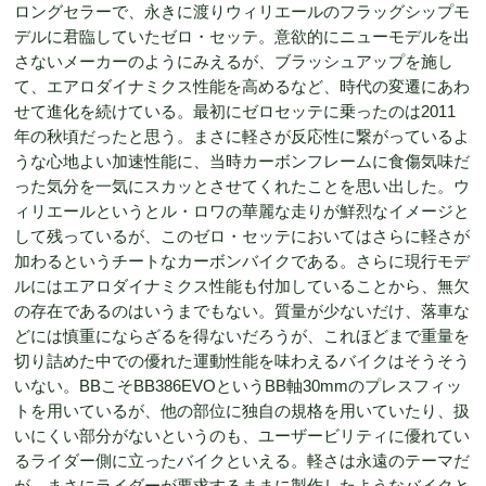
ロングセラーで、永きに渡りウィリエールのフラッグシップモ
デルに君臨していたゼロ・セッテ。意欲的にニューモデルを出
さないメーカーのようにみえるが、ブラッシュアップを施し
て、エアロダイナミクス性能を高めるなど、時代の変遷にあわ
せて進化を続けている。最初にゼロセッテに乗ったのは2011
年の秋頃だったと思う。まさに軽さが反応性に繋がっているよ
うな心地よい加速性能に、当時カーボンフレームに食傷気味だ
った気分を一気にスカッとさせてくれたことを思い出した。ウ
ィリエールというとル・ロワの華麗な走りが鮮烈なイメージと
して残っているが、このゼロ・セッテにおいてはさらに軽さが
加わるというチートなカーボンバイクである。さらに現行モデ
ルにはエアロダイナミクス性能も付加していることから、無欠
の存在であるのはいうまでもない。質量が少ないだけ、落車な
どには慎重にならざるを得ないだろうが、これほどまで重量を
切り詰めた中での優れた運動性能を味わえるバイクはそうそう
いない。BBこそBB386EVOというBB軸30mmのプレスフィッ
トを用いているが、他の部位に独自の規格を用いていたり、扱
いにくい部分がないというのも、ユーザービリティに優れてい
るライダー側に立ったバイクといえる。軽さは永遠のテーマだ
が、まさにライダーが要求するままに製作したようなバイクと