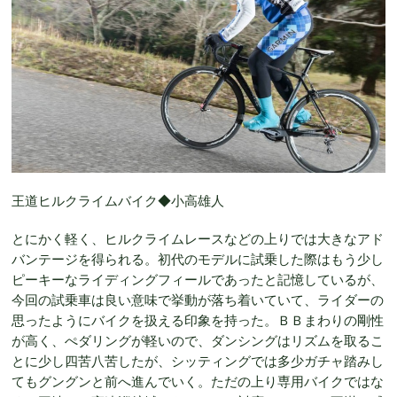
王道ヒルクライムバイク◆小高雄人
とにかく軽く、ヒルクライムレースなどの上りでは大きなアド
バンテージを得られる。初代のモデルに試乗した際はもう少し
ピーキーなライディングフィールであったと記憶しているが、
今回の試乗車は良い意味で挙動が落ち着いていて、ライダーの
思ったようにバイクを扱える印象を持った。ＢＢまわりの剛性
が高く、ぺダリングが軽いので、ダンシングはリズムを取るこ
とに少し四苦八苦したが、シッティングでは多少ガチャ踏みし
てもグングンと前へ進んでいく。ただの上り専用バイクではな