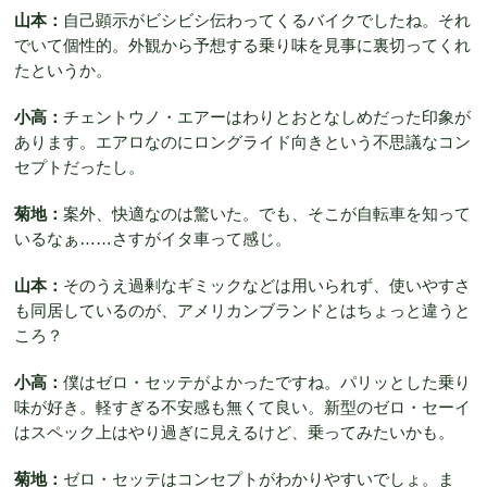
山本：
自己顕示がビシビシ伝わってくるバイクでしたね。それ
でいて個性的。外観から予想する乗り味を見事に裏切ってくれ
たというか。
小高：
チェントウノ・エアーはわりとおとなしめだった印象が
あります。エアロなのにロングライド向きという不思議なコン
セプトだったし。
菊地：
案外、快適なのは驚いた。でも、そこが自転車を知って
いるなぁ……さすがイタ車って感じ。
山本：
そのうえ過剰なギミックなどは用いられず、使いやすさ
も同居しているのが、アメリカンブランドとはちょっと違うと
ころ？
小高：
僕はゼロ・セッテがよかったですね。パリッとした乗り
味が好き。軽すぎる不安感も無くて良い。新型のゼロ・セーイ
はスペック上はやり過ぎに見えるけど、乗ってみたいかも。
菊地：
ゼロ・セッテはコンセプトがわかりやすいでしょ。ま