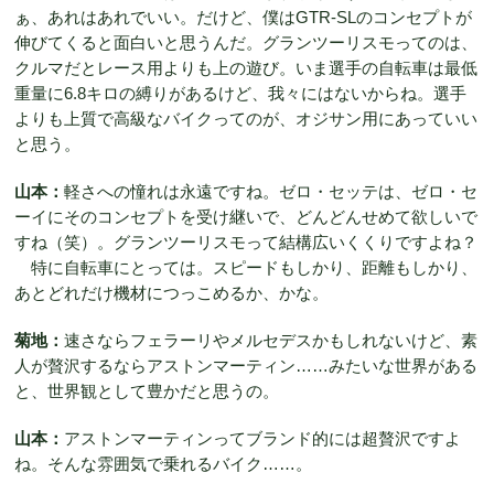
ぁ、あれはあれでいい。だけど、僕はGTR-SLのコンセプトが
伸びてくると面白いと思うんだ。グランツーリスモってのは、
クルマだとレース用よりも上の遊び。いま選手の自転車は最低
重量に6.8キロの縛りがあるけど、我々にはないからね。選手
よりも上質で高級なバイクってのが、オジサン用にあっていい
と思う。
山本：
軽さへの憧れは永遠ですね。ゼロ・セッテは、ゼロ・セ
ーイにそのコンセプトを受け継いで、どんどんせめて欲しいで
すね（笑）。グランツーリスモって結構広いくくりですよね？
特に自転車にとっては。スピードもしかり、距離もしかり、
あとどれだけ機材につっこめるか、かな。
菊地：
速さならフェラーリやメルセデスかもしれないけど、素
人が贅沢するならアストンマーティン……みたいな世界がある
と、世界観として豊かだと思うの。
山本：
アストンマーティンってブランド的には超贅沢ですよ
ね。そんな雰囲気で乗れるバイク……。