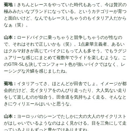
菊地：
きちんとレースをやっていた時代もあって、今は贅沢の
極みみたいなブランドになっている。というカテゴリーが育つ
と面白いけど、なんでもレースしちゃうのもイタリア人だから
なぁ（笑）。
山本：
ロードバイクに乗っちゃうと競争しちゃうのが性なの
で、それはそれで正しいかも（笑）。1点豪華主義者、あるい
はクルマ好きが高じてバイクにもって人も多そう。でもラグジ
ュアリーな感じにまとめて複数年でライドを楽しむような。こ
のGTR-SLも決してコンフォート色が強いバイクではなく、レ
ーシングな片鱗を感じましたね。
菊地：
イタリアってさ、ほとんどが田舎でしょ。イメージが都
会的だけど、北イタリアをのんびり走ったり、大人気ない走り
をして楽しむのが似合う。田舎道を気持ちよく走る、そんなと
きにウィリエールはいいと思うな。
山本：
ヨーロッパのシーンでたしかに大の大人のサイクリスト
がはしゃいでいるようなのはよく見かける。目を三角にして走
っているよりもずっと豊かではありますね。