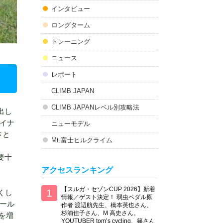
インタビュー
ロングターム
トレーニング
ニュース
レポート
CLIMB JAPAN
CLIMB JAPANレベル別攻略法
出し
イナ
ニューモデル
さと
Mt.富士ヒルクライム
要十
アクセスランキング
【スルガ・セゾンCUP 2026】新着
くし
情報／ゲスト決定！ 弱虫ペダル原
ール
作者 渡辺航先生、橋本英也さん、
杉浦佳子さん、M 高史さん。
を増
YOUTUBER tom’s cycling、篠さん