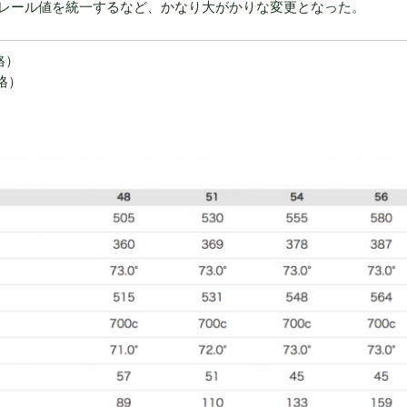
レール値を統一するなど、かなり大がかりな変更となった。
価格）
価格）
）