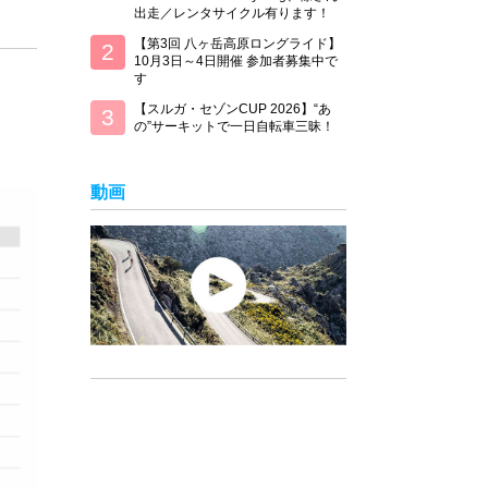
出走／レンタサイクル有ります！
【第3回 八ヶ岳高原ロングライド】
10月3日～4日開催 参加者募集中で
す
【スルガ・セゾンCUP 2026】“あ
の”サーキットで一日自転車三昧！
動画