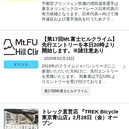
宇都宮ブリッツェン所属の増田成幸選手は
東京オリンピックロードレース日本代表の
有力候補となります。日本代表へ向けて海
外遠征および選手強化を行うためクラ…
【第17回Mt.富士ヒルクライム】
先行エントリーを本日20時より
開始します。※諸注意あり
2020年02月14日
イベント
2019年のクライムジャパンシリーズにご
参加いただいた方向けに、先行エントリー
を実施いたします。 対象者は下記URLよ
りエントリーを受け付けておりま…
第17回Mt.富士ヒルクライム
トレック直営店 『TREK Bicycle
東京青山店』2月28日（金）オー
プン