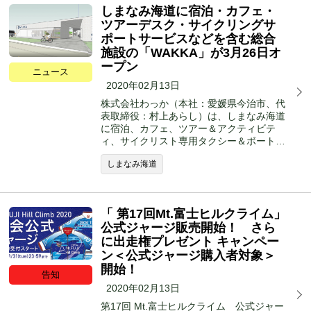
しまなみ海道に宿泊・カフェ・
ツアーデスク・サイクリングサ
ポートサービスなどを含む総合
施設の「WAKKA」が3月26日オ
ープン
ニュース
2020年02月13日
株式会社わっか（本社：愛媛県今治市、代
表取締役：村上あらし）は、しまなみ海道
に宿泊、カフェ、ツアー＆アクティビテ
ィ、サイクリスト専用タクシー＆ボート…
しまなみ海道
「 第17回Mt.富士ヒルクライム」
公式ジャージ販売開始！ さら
に出走権プレゼント キャンペー
ン＜公式ジャージ購入者対象＞
開始！
告知
2020年02月13日
第17回 Mt.富士ヒルクライム 公式ジャー