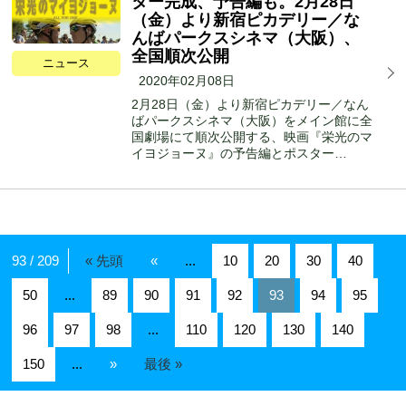
ター完成、予告編も。2⽉28⽇
（⾦）より新宿ピカデリー／な
んばパークスシネマ（⼤阪）、
全国順次公開
ニュース
2020年02月08日
2⽉28⽇（⾦）より新宿ピカデリー／なん
ばパークスシネマ（⼤阪）をメイン館に全
国劇場にて順次公開する、映画『栄光のマ
イヨジョーヌ』の予告編とポスター…
93 / 209
« 先頭
«
...
10
20
30
40
50
...
89
90
91
92
93
94
95
96
97
98
...
110
120
130
140
150
...
»
最後 »