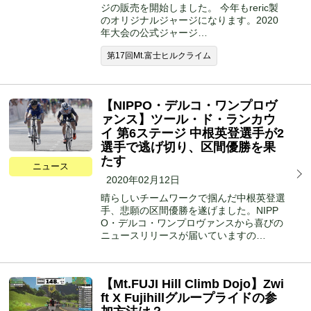
ジの販売を開始しました。 今年もreric製
のオリジナルジャージになります。2020
年大会の公式ジャージ…
第17回Mt.富士ヒルクライム
【NIPPO・デルコ・ワンプロヴ
ァンス】ツール・ド・ランカウ
イ 第6ステージ 中根英登選手が2
選手で逃げ切り、区間優勝を果
たす
ニュース
2020年02月12日
晴らしいチームワークで掴んだ中根英登選
手、悲願の区間優勝を遂げました。NIPP
O・デルコ・ワンプロヴァンスから喜びの
ニュースリリースが届いていますの…
【Mt.FUJI Hill Climb Dojo】Zwi
ft X Fujihillグループライドの参