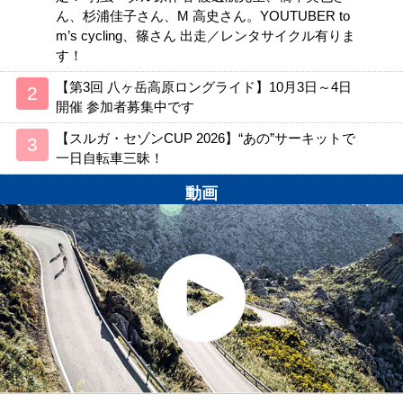
ん、杉浦佳子さん、M 高史さん。YOUTUBER to
m’s cycling、篠さん 出走／レンタサイクル有りま
す！
【第3回 八ヶ岳高原ロングライド】10月3日～4日
開催 参加者募集中です
【スルガ・セゾンCUP 2026】“あの”サーキットで
一日自転車三昧！
動画