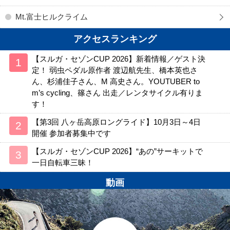
Mt.富士ヒルクライム
アクセスランキング
【スルガ・セゾンCUP 2026】新着情報／ゲスト決
定！ 弱虫ペダル原作者 渡辺航先生、橋本英也さ
ん、杉浦佳子さん、M 高史さん。YOUTUBER to
m’s cycling、篠さん 出走／レンタサイクル有りま
す！
【第3回 八ヶ岳高原ロングライド】10月3日～4日
開催 参加者募集中です
【スルガ・セゾンCUP 2026】“あの”サーキットで
一日自転車三昧！
動画