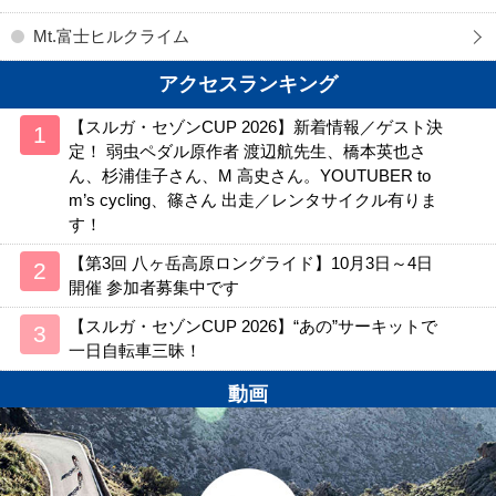
Mt.富士ヒルクライム
アクセスランキング
【スルガ・セゾンCUP 2026】新着情報／ゲスト決
定！ 弱虫ペダル原作者 渡辺航先生、橋本英也さ
ん、杉浦佳子さん、M 高史さん。YOUTUBER to
m’s cycling、篠さん 出走／レンタサイクル有りま
す！
【第3回 八ヶ岳高原ロングライド】10月3日～4日
開催 参加者募集中です
【スルガ・セゾンCUP 2026】“あの”サーキットで
一日自転車三昧！
動画