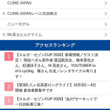
CLIMB JAPAN
CLIMB JAPANレベル別攻略法
ニューモデル
Mt.富士ヒルクライム
アクセスランキング
【スルガ・セゾンCUP 2026】新着情報／ゲスト決
定！ 弱虫ペダル原作者 渡辺航先生、橋本英也さ
ん、杉浦佳子さん、M 高史さん。YOUTUBER to
m’s cycling、篠さん 出走／レンタサイクル有りま
す！
【第3回 八ヶ岳高原ロングライド】10月3日～4日
開催 参加者募集中です
【スルガ・セゾンCUP 2026】“あの”サーキットで
一日自転車三昧！