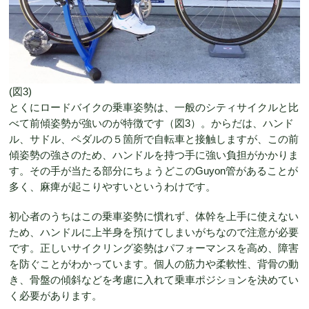
(図3)
とくにロードバイクの乗車姿勢は、一般のシティサイクルと比
べて前傾姿勢が強いのが特徴です（図3）。からだは、ハンド
ル、サドル、ペダルの５箇所で自転車と接触しますが、この前
傾姿勢の強さのため、ハンドルを持つ手に強い負担がかかりま
す。その手が当たる部分にちょうどこのGuyon管があることが
多く、麻痺が起こりやすいというわけです。
初心者のうちはこの乗車姿勢に慣れず、体幹を上手に使えない
ため、ハンドルに上半身を預けてしまいがちなので注意が必要
です。正しいサイクリング姿勢はパフォーマンスを高め、障害
を防ぐことがわかっています。個人の筋力や柔軟性、背骨の動
き、骨盤の傾斜などを考慮に入れて乗車ポジションを決めてい
く必要があります。