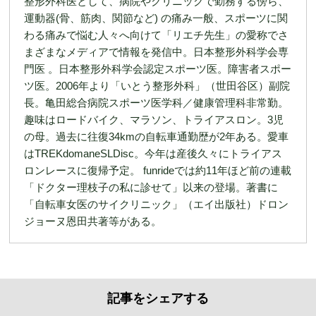
整形外科医として、病院やクリニックで勤務する傍ら、
運動器(骨、筋肉、関節など) の痛み一般、スポーツに関
わる痛みで悩む人々へ向けて「リエチ先生」の愛称でさ
まざまなメディアで情報を発信中。日本整形外科学会専
門医 。日本整形外科学会認定スポーツ医。障害者スポー
ツ医。2006年より「いとう整形外科」（世田谷区）副院
長。亀田総合病院スポーツ医学科／健康管理科非常勤。
趣味はロードバイク、マラソン、トライアスロン。3児
の母。過去に往復34kmの自転車通勤歴が2年ある。愛車
はTREKdomaneSLDisc。今年は産後久々にトライアス
ロンレースに復帰予定。 funrideでは約11年ほど前の連載
「ドクター理枝子の私に診せて」以来の登場。著書に
「自転車女医のサイクリニック」（エイ出版社）ドロン
ジョーヌ恩田共著等がある。
記事をシェアする