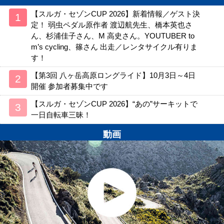
【スルガ・セゾンCUP 2026】新着情報／ゲスト決
定！ 弱虫ペダル原作者 渡辺航先生、橋本英也さ
ん、杉浦佳子さん、M 高史さん。YOUTUBER to
m’s cycling、篠さん 出走／レンタサイクル有りま
す！
【第3回 八ヶ岳高原ロングライド】10月3日～4日
開催 参加者募集中です
【スルガ・セゾンCUP 2026】“あの”サーキットで
一日自転車三昧！
動画