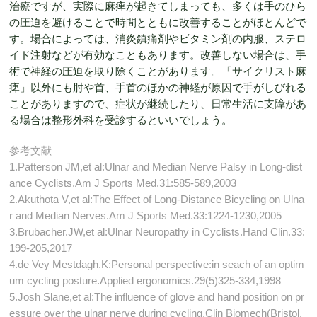
治療ですが、実際に麻痺が起きてしまっても、多くは手のひら
の圧迫を避けることで時間とともに改善することがほとんどで
す。場合によっては、消炎鎮痛剤やビタミン剤の内服、ステロ
イド注射などが有効なこともあります。改善しない場合は、手
術で神経の圧迫を取り除くことがあります。「サイクリスト麻
痺」以外にも肘や首、手首のほかの神経が原因で手がしびれる
ことがありますので、症状が継続したり、日常生活に支障があ
る場合は整形外科を受診するといいでしょう。
参考文献
1.Patterson JM,et al:Ulnar and Median Nerve Palsy in Long-dist
ance Cyclists.Am J Sports Med.31:585-589,2003
2.Akuthota V,et al:The Effect of Long-Distance Bicycling on Ulna
r and Median Nerves.Am J Sports Med.33:1224-1230,2005
3.Brubacher.JW,et al:Ulnar Neuropathy in Cyclists.Hand Clin.33:
199-205,2017
4.de Vey Mestdagh.K:Personal perspective:in seach of an optim
um cycling posture.Applied ergonomics.29(5)325-334,1998
5.Josh Slane,et al:The influence of glove and hand position on pr
essure over the ulnar nerve during cycling.Clin Biomech(Bristol,