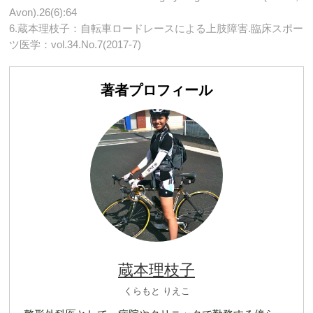
Avon).26(6):64
6.蔵本理枝子：自転車ロードレースによる上肢障害.臨床スポー
ツ医学：vol.34.No.7(2017-7)
著者プロフィール
蔵本理枝子
くらもと りえこ