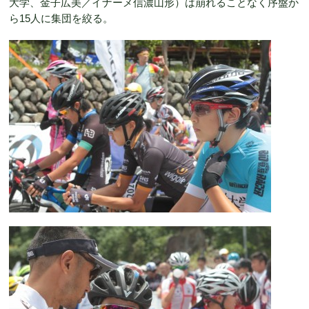
大学、金子広美／イナーメ信濃山形）は崩れることなく序盤か
ら15人に集団を絞る。