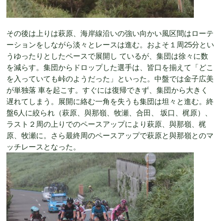
その後は上りは萩原、海岸線沿いの強い向かい風区間はローテ
ーションをしながら淡々とレースは進む。およそ１周25分とい
うゆったりとしたペースで展開し ているが、集団は徐々に数
を減らす。集団からドロップした選手は、皆口を揃えて「どこ
を入っていても峠のようだった」といった。中盤では金子広美
が単独落 車を起こす。すぐには復帰できず、集団から大きく
遅れてしまう。展開に絡む一角を失うも集団は坦々と進む。終
盤6人に絞られ（萩原、與那嶺、牧瀬、合田、 坂口、梶原）、
ラスト２周の上りでのペースアップにより萩原、與那嶺、梶
原、牧瀬に。さら最終周のペースアップで萩原と與那嶺とのマ
ッチレースとなった。