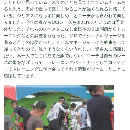
走りたいと思っている。来年のことを見てくれているチームあ
ると思う。海外で走って楽しくやることが強くなれると感じて
いる。シリアスにならずに楽しめ、とコーチから言われて楽し
みました。今年の春からUCIレースをまわれるというのは予定
外だった。それらのレースをこなし全日本の２週間前からトレ
ーニングなどの調整を行なった。ジロでナショナルジャージを
着ると言うのは夢だった。チームマネージャーにも約束をして
帰ってきたので。泣きそうなくらいうれしい。皆さんに感謝し
たい。私一人でここに立てた訳ではない。コーチは自分のレー
スの事をなげうって、トレーニングパートナーとしてコーチと
してトレーニングに付き合ってくれて調整ができましたことに
感謝しています」