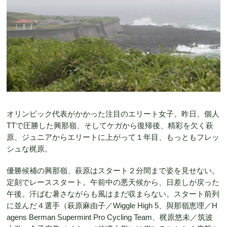
オリンピック代表がかかった注目のエリート女子。昨日、個人
TTで圧勝した興那嶺、そしてケガから復帰後、精彩を欠く萩
原、ジュニアからエリートに上がって１年目、もっともフレッ
シュな梶原。
優勝候補の興那嶺、萩原はスタート２分間まで姿を見せない。
定刻でレーススタート。午前中の悪天候から、日差しが戻った
午後。汗ばむ暑さながらも風はまだ収まらない。スタート前列
に並んだ４選手（萩原麻由子／Wiggle High 5、與那嶺恵理／H
agens Berman Supermint Pro Cycling Team、梶原悠未／筑波