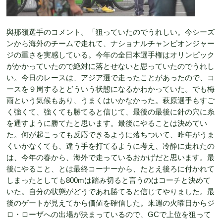
與那嶺選手のコメント。「狙っていたのでうれしい。今シーズ
ンから海外のチームで走れて、ナショナルチャンピオンジャー
ジの重さを実感している。今年の全日本選手権はオリンピック
がかかっていたので絶対に落とせないと思っていたのでうれし
い。今日のレースは、アジア選で走ったことがあったので、コ
ースを９周するとどういう状態になるかわかっていた。でも梅
雨という気候もあり、うまくはいかなかった。萩原選手もすご
く強くて、強くても勝てると信じて、最後の最後に針の穴に糸
を通すように勝てたと思います。最後にやることは決めてい
た。何が起こっても反応できるように落ちついて、昨年がうま
くいかなくても、違う手を打てるように考え、冷静に走れたの
は、今年の春から、海外で走っているおかげだと思います。最
後にやること、とは最終コーナーから、たとえ後ろに付かれて
しまったとしても800mは踏み切ると言うのはコーチと決めて
いた。自分の状態がどうであれ勝てると信じてやりました。最
後のゲートが見えてから価値を確信した。来週の火曜日からジ
ロ・ローザへの出場が決まっているので、GCで上位を狙って