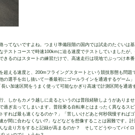
道路ってないですよね。つまり準備段階の国内では試走のたぐいは
テストコースで時速100kmに迫る速度でテストしていましたが
できるのはスタートの練習だけで、高速走行は現地でぶっつけ本番
mを超える速度と、200mフライングスタートという競技形態も問題
他の選手を出し抜いて一番最初にゴールラインを通過するゲーム」
は「長い加速区間をうまく使って可能なかぎり高速で計測区間を通過
走行、しかもカメラ越しに走るというのは普段経験しようがありま
ずか5秒で過ぎ去ってしまいます。普段乗る自転車とはまったく異なるス
トすれば最も速くなるのか？」「苦しいけどあと何秒我慢すればゴ
速が間に合わなくない!?」などなどを想像することは困難です。計
どんな走り方をすると記録が高まるのか？ そしてどうやってパイロ
ばいいのでしょうか？