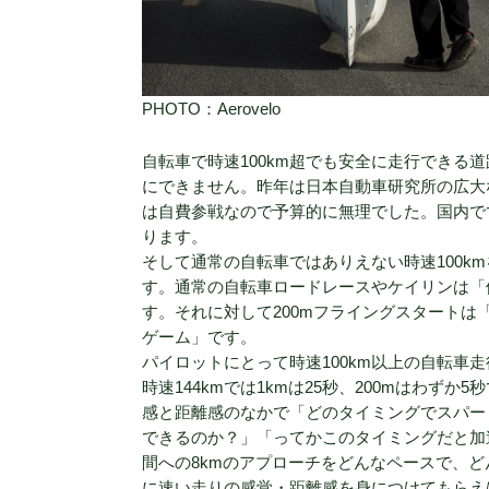
PHOTO：
Aerovelo
自転車で時速100km超でも安全に走行できる
にできません。昨年は日本自動車研究所の広大な
は自費参戦なので予算的に無理でした。国内で
ります。
そして通常の自転車ではありえない時速100k
す。通常の自転車ロードレースやケイリンは「
す。それに対して200mフライングスタート
ゲーム」です。
パイロットにとって時速100km以上の自転車
時速144kmでは1kmは25秒、200mはわ
感と距離感のなかで「どのタイミングでスパー
できるのか？」「ってかこのタイミングだと加
間への8kmのアプローチをどんなペースで、
に速い走りの感覚・距離感を身につけてもらえ