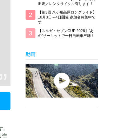
出走／レンタサイクル有ります！
【第3回 八ヶ岳高原ロングライド】
10月3日～4日開催 参加者募集中で
す
【スルガ・セゾンCUP 2026】“あ
の”サーキットで一日自転車三昧！
動画
す。
が主