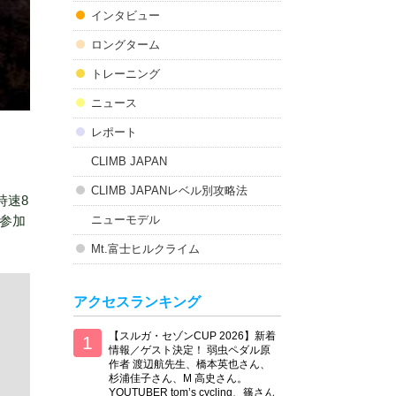
インタビュー
ロングターム
トレーニング
ニュース
レポート
CLIMB JAPAN
CLIMB JAPANレベル別攻略法
時速8
ニューモデル
て参加
Mt.富士ヒルクライム
アクセスランキング
【スルガ・セゾンCUP 2026】新着
情報／ゲスト決定！ 弱虫ペダル原
作者 渡辺航先生、橋本英也さん、
杉浦佳子さん、M 高史さん。
YOUTUBER tom’s cycling、篠さん