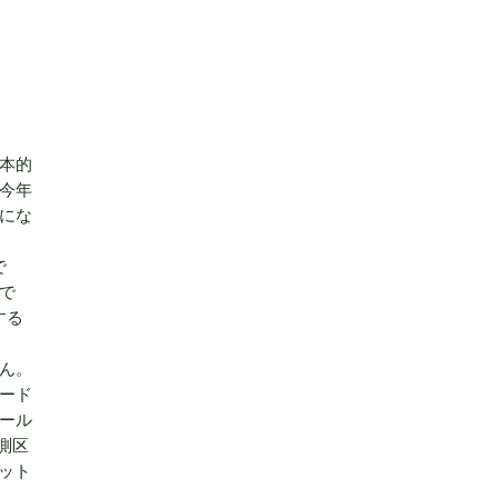
基本的
、今年
にな
で
で
する
せん。
ピード
ール
測区
ット