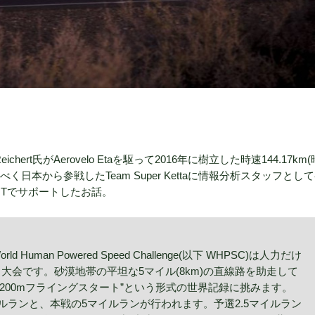
ert氏がAerovelo Etaを駆って2016年に樹立した時速144.17km(
く日本から参戦したTeam Super Kettaに情報分析スタッフとし
ITでサポートしたお話。
man Powered Speed Challenge(以下 WHPSC)は人力だけ
大会です。砂漠地帯の平坦な5マイル(8km)の直線路を助走して
”200mフライングスタート”という形式の世界記録に挑みます。
マイルランと、本戦の5マイルランが行われます。予選2.5マイルラン