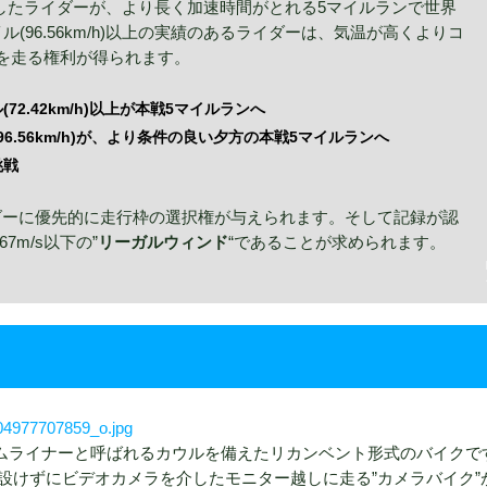
上を記録したライダーが、より長く加速時間がとれる5マイルランで世界
(96.56km/h)以上の実績のあるライダーは、気温が高くよりコ
を走る権利が得られます。
72.42km/h)以上が本戦5マイルランへ
6.56km/h)が、より条件の良い夕方の本戦5マイルランへ
挑戦
ダーに優先的に走行枠の選択権が与えられます。そして記録が認
7m/s以下の”
リーガルウィンド
“であることが求められます。
ームライナーと呼ばれるカウルを備えたリカンベント形式のバイクで
設けずにビデオカメラを介したモニター越しに走る”カメラバイク”