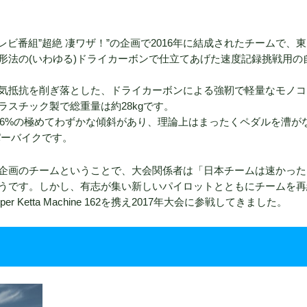
HKのテレビ番組”超絶 凄ワザ！”の企画で2016年に結成されたチームで、
形法の(いわゆる)ドライカーボンで仕立てあげた速度記録挑戦用の
解析と風洞で空気抵抗を削ぎ落とした、ドライカーボンによる強靭で軽量なモノ
スチック製で総重量は約28kgです。
.6%の極めてわずかな傾斜があり、理論上はまったくペダルを漕が
パーバイクです。
企画のチームということで、大会関係者は「日本チームは速かった
うです。しかし、有志が集い新しいパイロットとともにチームを再
etta Machine 162を携え2017年大会に参戦してきました。