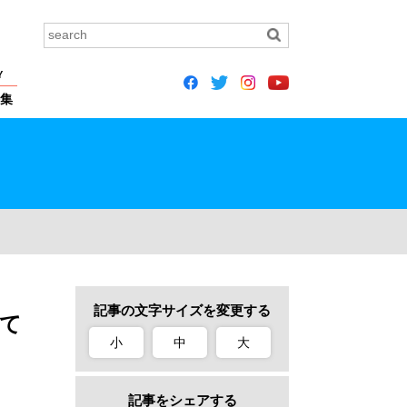
Y
集
記事の文字サイズを変更する
て
小
中
大
記事をシェアする