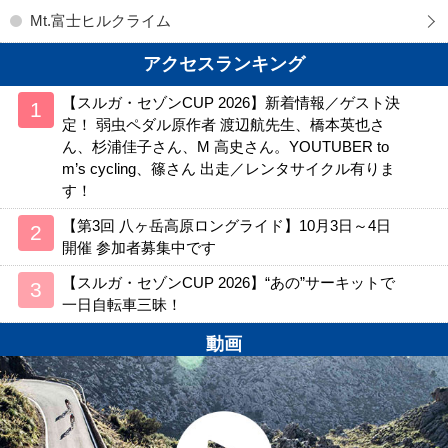
Mt.富士ヒルクライム
アクセスランキング
【スルガ・セゾンCUP 2026】新着情報／ゲスト決
定！ 弱虫ペダル原作者 渡辺航先生、橋本英也さ
ん、杉浦佳子さん、M 高史さん。YOUTUBER to
m’s cycling、篠さん 出走／レンタサイクル有りま
す！
【第3回 八ヶ岳高原ロングライド】10月3日～4日
開催 参加者募集中です
【スルガ・セゾンCUP 2026】“あの”サーキットで
一日自転車三昧！
動画