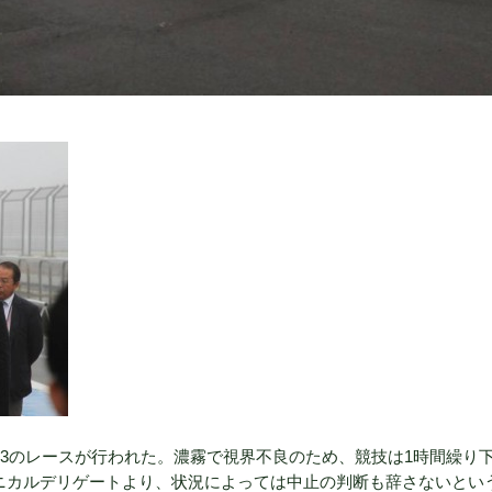
ー23のレースが行われた。濃霧で視界不良のため、競技は1時間繰り
クニカルデリゲートより、状況によっては中止の判断も辞さないとい