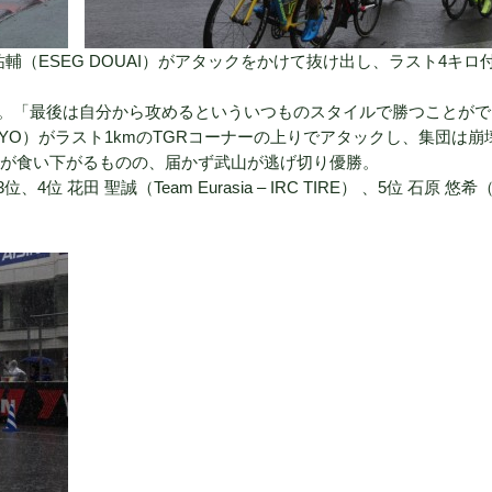
（ESEG DOUAI）がアタックをかけて抜け出し、ラスト4キロ
。「最後は自分から攻めるといういつものスタイルで勝つことがで
KYO）がラスト1kmのTGRコーナーの上りでアタックし、集団は崩
が食い下がるものの、届かず武山が逃げ切り優勝。
が3位、
4位 花田 聖誠（Team Eurasia – IRC TIRE） 、5位 石原 悠希（I