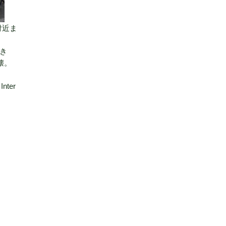
付近ま
き
壊。
nter