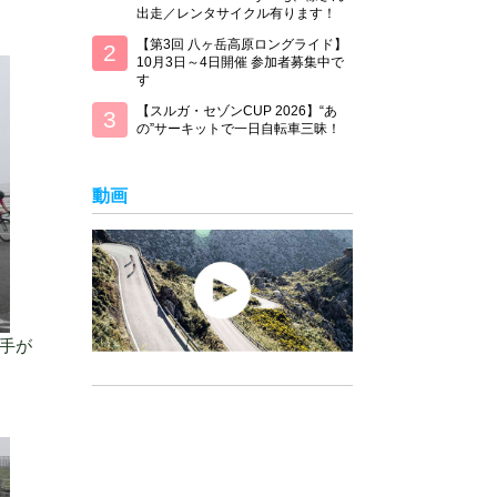
出走／レンタサイクル有ります！
【第3回 八ヶ岳高原ロングライド】
10月3日～4日開催 参加者募集中で
す
【スルガ・セゾンCUP 2026】“あ
の”サーキットで一日自転車三昧！
動画
手が