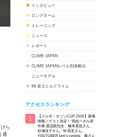
インタビュー
ロングターム
トレーニング
ニュース
レポート
CLIMB JAPAN
CLIMB JAPANレベル別攻略法
ニューモデル
Mt.富士ヒルクライム
アクセスランキング
【スルガ・セゾンCUP 2026】新着
情報／ゲスト決定！ 弱虫ペダル原
作者 渡辺航先生、橋本英也さん、
下げら
杉浦佳子さん、M 高史さん。
う通
YOUTUBER tom’s cycling、篠さん