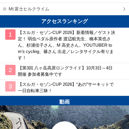
Mt.富士ヒルクライム
アクセスランキング
【スルガ・セゾンCUP 2026】新着情報／ゲスト決
定！ 弱虫ペダル原作者 渡辺航先生、橋本英也さ
ん、杉浦佳子さん、M 高史さん。YOUTUBER to
m’s cycling、篠さん 出走／レンタサイクル有りま
す！
【第3回 八ヶ岳高原ロングライド】10月3日～4日
開催 参加者募集中です
【スルガ・セゾンCUP 2026】“あの”サーキットで
一日自転車三昧！
動画