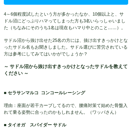
4～6個程度試したという方が多かったなか、10個以上と、サ
ドル沼にどっぷりハマってしまった方も3名いらっしゃいまし
た（ちなみにそのうち1名は現在もハマり中とのこと……）。
サドル沼から抜け出せた25名の方には、抜け出すきっかけとな
ったサドル名もお聞きしました。サドル選びに苦労されている
方は参考にしてみてはいかがでしょうか？
～ サドル沼から抜け出すきっかけとなったサドルを教えて
ください ～
■ セラサンマルコ コンコールレーシング
理由：座面が若干カーブしてるので、腰痛対策て始めた骨盤入
れて乗る姿勢に合ったのかもしれません。（ワッパさん）
■ タイオガ スパイダー サドル