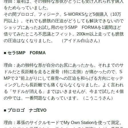
理由：最初は、その独特な形状がどうにも受け入れられず購入
をためらっていました。
その間プロロゴ、フィジーク、S-WORKSなど5個購入（10万
円以上）。それでも膀胱の圧迫がどうしても解決できないので
ショップにあったお試し用のセラSMP FORMAを1週間ほど
借りてみたところ不思議とフィット。200km以上走っても膀胱
の圧迫はなくなりました。 （アイドル白山さん）
■ セラSMP FORMA
理由：あの独特な形が自分のお尻にあったかも。それまでのサ
ドルだと長距離を走ると座骨（特に左側）が痛かったので、S
MPで２°前上がりにして座骨への圧迫を和らげる方向にセッテ
ィングしたら長距離でも痛くならなくなりました。よく言われ
る「サドルが消える」まではいきませんが、今まで試した４個
の中では、一番問題なくあっています。（こうこうさん）
■ プロロゴ ナゴEVO
理由：幕張のサイクルモードでMy Own Stationを使って測定。