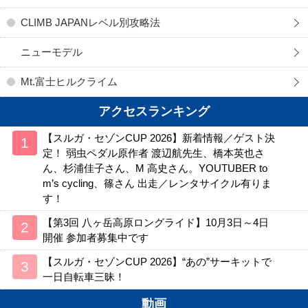
CLIMB JAPANレベル別攻略法
ニューモデル
Mt.富士ヒルクライム
アクセスランキング
【スルガ・セゾンCUP 2026】新着情報／ゲスト決
定！ 弱虫ペダル原作者 渡辺航先生、橋本英也さ
ん、杉浦佳子さん、M 高史さん。YOUTUBER to
m’s cycling、篠さん 出走／レンタサイクル有りま
す！
【第3回 八ヶ岳高原ロングライド】10月3日～4日
開催 参加者募集中です
【スルガ・セゾンCUP 2026】“あの”サーキットで
一日自転車三昧！
動画