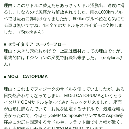
理由：このサドルに替えたらあっさりサドル沼脱出。適度に滑
るし、しなるので尻痛から解放されました。雨の1000kmブル
ベでは流石に赤剥けなりましたが、600kmブルベ位なら気にな
る事は無いですね。4台全てのサドルをスパイダーに交換しま
した。（Spockさん）
■
セライタリア スーパーフロー
理由：大きな穴のおかげで。上記は機材としての理由ですが、
最終的にはポジションの変更で解決出来ました。（solylunaさ
ん）
■
MOst CATOPUMA
理由：これまでフィジークのサドルを使っていましたが、ある
日突然合わなくなってしまい、MOst CATOPUMAというセラ
イタリアOEMサドルを使ってみたらシックリ来ました。座面
が山形に膨らんでいて、お尻を固定するサドルで、最適な幅も
分かったので、今はセラSMP CompositやサンマルコAspide等
窪みにお尻を固定するサドルや、フラット面ですと幅が近く、
形も比較的近いセライタリアSLRを愛用しています。