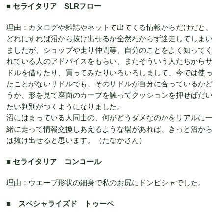
■ セライタリア SLRフロー
理由：カタログや雑誌やネットで出てくる情報からだけだと、
どれにすれば沼から抜け出せるか全然わからず迷走してしまい
ましたが、ショップや走り仲間等、自分のことをよく知ってく
れている人のアドバイスをもらい、またそういう人たちからサ
ドルを借りたり、買ってみたりいろいろしまして、今では使っ
たことがないサドルでも、そのサドルが自分に合っているかど
うか、形を見て座面のカーブを触ってクッションを押せばだい
たい判別がつくようになりました。
沼にはまっている人同士の、何がどうダメなのかをリアルに一
緒に走って情報交換しあえるような場があれば、きっと沼から
は抜け出せると思います。（たなかさん）
■ セライタリア コンコール
理由：ウエーブ形状の細身で私のお尻にドンピシャでした。
■ スペシャライズド トゥーペ