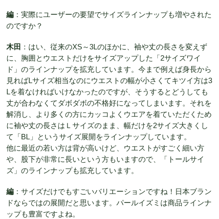
編
：実際にユーザーの要望でサイズラインナップも増やされた
のですか？
木田
：はい、従来のXS～3Lのほかに、袖や丈の長さを変えず
に、胸囲とウエストだけをサイズアップした「2サイズワイ
ド」のラインナップを拡充しています。今まで例えば身長から
見ればLサイズ相当なのにウエストの幅が小さくてキツイ方は3
Lを着なければいけなかったのですが、そうするとどうしても
丈が合わなくてダボダボの不格好になってしまいます。それを
解消し、より多くの方にカッコよくウエアを着ていただくため
に袖や丈の長さはＬサイズのまま、幅だけを2サイズ大きくし
て「BL」というサイズ展開をラインナップしています。
他に最近の若い方は背が高いけど、ウエストがすごく細い方
や、股下が非常に長いという方もいますので、「トールサイ
ズ」のラインナップも拡充しています。
編
：サイズだけでもすごいバリエーションですね！日本ブラン
ドならではの展開だと思います。パールイズミは商品ラインナ
ップも豊富ですよね。