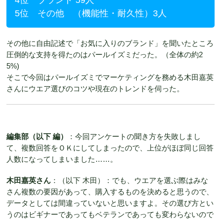
4位 ブランド 59人
5位 その他 （機能性・耐久性）3人
その他に自由記述で「お気に入りのブランド」を聞いたところ
圧倒的な支持を得たのはパールイズミだった。（全体の約2
5%)
そこで今回はパールイズミでマーケティングを務める木田
嘉英
さんにウエア選びのコツや現在のトレンドを伺った。
編集部（以下 編）
：今回アンケートの聞き方を失敗しまし
て、複数回答をＯＫにしてしまったので、上位がほぼ同じ回答
人数になってしまいました……。
木田嘉英さん
：（以下 木田）：でも、ウエアを選ぶ際はみな
さん複数の要因があって、購入するものを決めると思うので、
データとしては間違っていないと思いますよ。その選び方とい
うのはビギナーであってもベテランであっても変わらないので