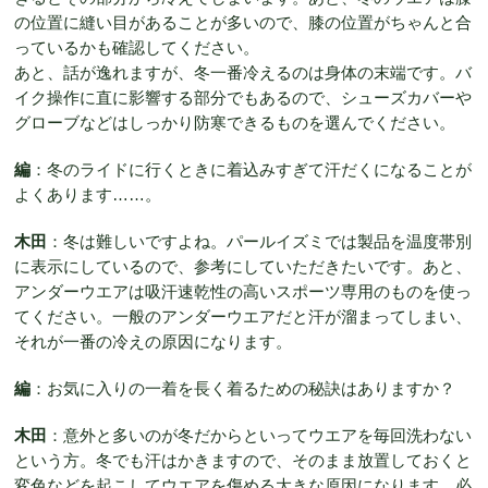
の位置に縫い目があることが多いので、膝の位置がちゃんと合
っているかも確認してください。
あと、話が逸れますが、冬一番冷えるのは身体の末端です。バ
イク操作に直に影響する部分でもあるので、シューズカバーや
グローブなどはしっかり防寒できるものを選んでください。
編
：冬のライドに行くときに着込みすぎて汗だくになることが
よくあります……。
木田
：冬は難しいですよね。パールイズミでは製品を温度帯別
に表示にしているので、参考にしていただきたいです。あと、
アンダーウエアは吸汗速乾性の高いスポーツ専用のものを使っ
てください。一般のアンダーウエアだと汗が溜まってしまい、
それが一番の冷えの原因になります。
編
：お気に入りの一着を長く着るための秘訣はありますか？
木田
：意外と多いのが冬だからといってウエアを毎回洗わない
という方。冬でも汗はかきますので、そのまま放置しておくと
変色などを起こしてウエアを傷める大きな原因になります。必