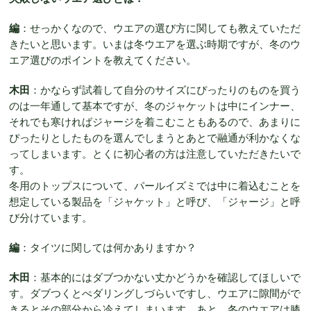
編
：せっかくなので、ウエアの選び方に関しても教えていただ
きたいと思います。いまは冬ウエアを選ぶ時期ですが、冬のウ
エア選びのポイントを教えてください。
木田
：かならず試着して自分のサイズにぴったりのものを買う
のは一年通して基本ですが、冬のジャケットは中にインナー、
それでも寒ければジャージを着こむこともあるので、あまりに
ぴったりとしたものを選んでしまうとあとで融通が利かなくな
ってしまいます。とくに初心者の方は注意していただきたいで
す。
冬用のトップスについて、パールイズミでは中に着込むことを
想定している製品を「ジャケット」と呼び、「ジャージ」と呼
び分けています。
編
：タイツに関しては何かありますか？
木田
：基本的にはダブつかない丈かどうかを確認してほしいで
す。ダブつくとぺダリングしづらいですし、ウエアに隙間がで
きるとその部分から冷えてしまいます。あと、冬のウエアは膝