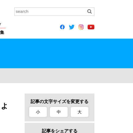
Y
集
記事の文字サイズを変更する
トよ
小
中
大
記事をシェアする