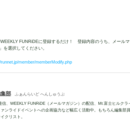
EEKLY FUNRiDEに登録するだけ！ 登録内容のうち、メール
」を選択してください。
://runnet.jp/member/memberModify.php
編集部
ふぁんらいど へんしゅうぶ
報発信、WEEKLY FUNRiDE（メールマガジン）の配信、Mt.富士ヒルクラ
ファンライドイベントへの企画協力など幅広く活動中。もちろん編集部
サイクリスト。