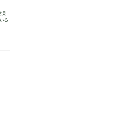
意見
いる