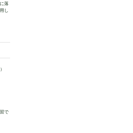
に落
用し
性）
習で