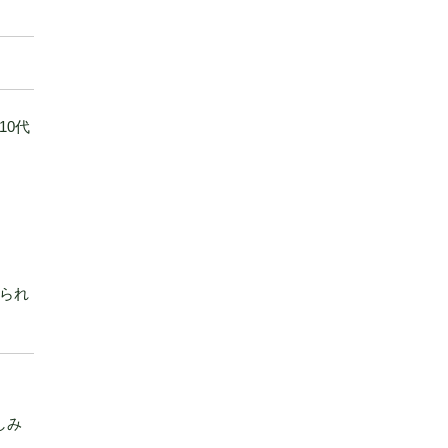
10代
られ
しみ