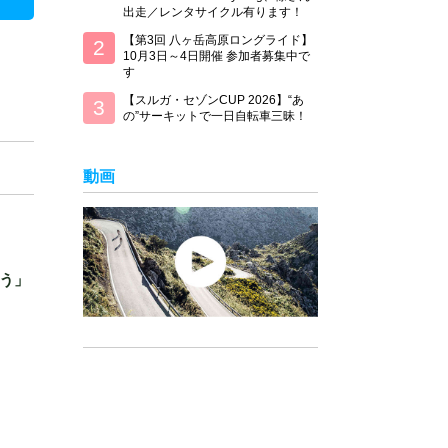
出走／レンタサイクル有ります！
【第3回 八ヶ岳高原ロングライド】
10月3日～4日開催 参加者募集中で
す
【スルガ・セゾンCUP 2026】“あ
の”サーキットで一日自転車三昧！
動画
う」