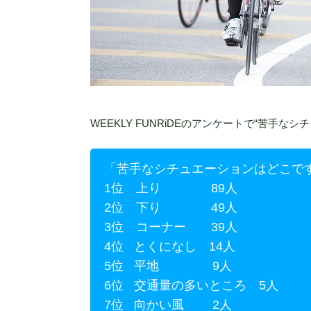
WEEKLY FUNRiDEのアンケートで“苦手
「苦手なシチュエーションはどこで
1位 上り 89人
2位 下り 49人
3位 コーナー 39人
4位 とくになし 14人
5位 平地 9人
6位 交通量の多いところ 5人
7位 向かい風 2人