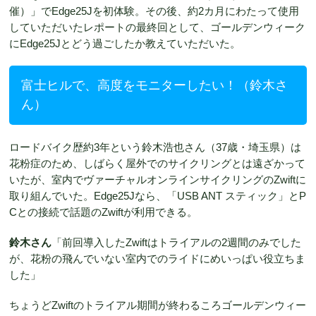
催）」でEdge25Jを初体験。その後、約2カ月にわたって使用
していただいたレポートの最終回として、ゴールデンウィーク
にEdge25Jとどう過ごしたか教えていただいた。
富士ヒルで、高度をモニターしたい！（鈴木さ
ん）
ロードバイク歴約3年という鈴木浩也さん（37歳・埼玉県）は
花粉症のため、しばらく屋外でのサイクリングとは遠ざかって
いたが、室内でヴァーチャルオンラインサイクリングのZwiftに
取り組んでいた。Edge25Jなら、「USB ANT スティック」とP
Cとの接続で話題のZwiftが利用できる。
鈴木さん
「前回導入したZwiftはトライアルの2週間のみでした
が、花粉の飛んでいない室内でのライドにめいっぱい役立ちま
した」
ちょうどZwiftのトライアル期間が終わるころゴールデンウィー