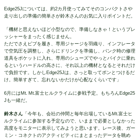
Edge25Jについては、約2カ月使ってみてそのコンパクトさや
走り出しの準備の簡単さが鈴木さんのお気に入りポイントだ。
「機材と思えないほど小型なので、準備しなきゃ！というプレ
ッシャーをまったく感じません。
ただでさえビブを履き、専用ジャージを羽織り、インフレータ
で空気圧を調整し、さらにドリンクを準備し、パンク時の修理
道具をポケットに入れ、専用のシューズでやっとバイクに乗れ
るというハードルの高さに、それ以上の機材となるとそれだけ
で負担です。しかしEdge25Jは、さっと取ってポンとつけるだ
け。簡単すぎて、忘れないかだけが心配なくらいです」
6月にはMt. Mt.富士ヒルクライムに参戦予定。もちろんEdge25
Jも一緒だ。
鈴木さん
「今年も、会社の仲間と毎年出場しているMt.富士ヒ
ルクライムに参加する予定なので、いままで必要としなかった
高度をモニターに表示してみようと思います。レース後、ガー
ミン・コネクトのアクティビティにまとまったデータを眺め