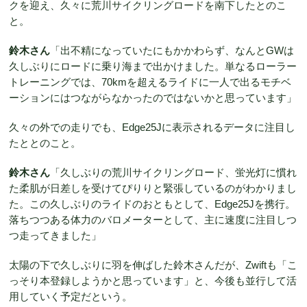
クを迎え、久々に荒川サイクリングロードを南下したとのこ
と。
鈴木さん
「出不精になっていたにもかかわらず、なんとGWは
久しぶりにロードに乗り海まで出かけました。単なるローラー
トレーニングでは、70kmを超えるライドに一人で出るモチベ
ーションにはつながらなかったのではないかと思っています」
久々の外での走りでも、Edge25Jに表示されるデータに注目し
たととのこと。
鈴木さん
「久しぶりの荒川サイクリングロード、蛍光灯に慣れ
た柔肌が日差しを受けてぴりりと緊張しているのがわかりまし
た。この久しぶりのライドのおともとして、Edge25Jを携行。
落ちつつある体力のバロメーターとして、主に速度に注目しつ
つ走ってきました」
太陽の下で久しぶりに羽を伸ばした鈴木さんだが、Zwiftも「こ
っそり本登録しようかと思っています」と、今後も並行して活
用していく予定だという。