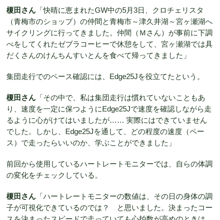
榎田さん
「快晴に恵まれたGW中の5月3日、クロチェリスタ
（青梅市のショップ）の仲間と青梅市～津久井湖～宮ヶ瀬湖へ
サイクリングに行ってきました。仲間（Ｍさん）が事前に下調
べをしてくれたゼブラコーヒーで休憩をして、宮ヶ瀬湖では具
だくさんのけんちんすいとんを食べて帰ってきました」
集団走行でのペース確認には、Edge25Jを役立てたという。
榎田さん
「その中で、私は集団走行は慣れていないこともあ
り、速度を一定に保つようにEdge25Jで速度を確認しながら走
るように心がけてはいましたが…… 実際にはできていません
でした。しかし、Edge25Jを通して、どの程度の速度（ペー
ス）で走ったらいいのか、学ぶことができました」
前回から使用しているハートレートモニターでは、自らの体調
の変化をチェックしている。
榎田さん
「ハートレートモニターの数値は、その日の身体の調
子が可視化できているのでは？ と思いました。決まったコー
スを決まったスピードで走っていても心拍数が高めのときは、