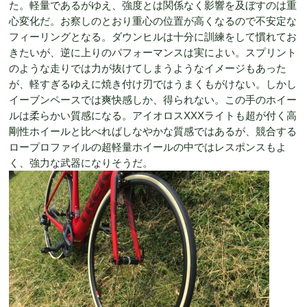
た。軽量であるがゆえ、強度とは関係なく影響を及ぼすのは重
心変化だ。お察しのとおり重心の位置が高くなるので不安定な
フィーリングとなる。ダウンヒルは十分に訓練をして慣れてお
きたいが、逆に上りのパフォーマンスは実によい。スプリント
のような走りでは力が抜けてしまうようなイメージもあった
が、軽すぎるゆえに焼き付け刃ではうまくもがけない。しかし
イーブンペースでは爽快感しか、得られない。この手のホイー
ルは柔らかい質感になる。アイオロスXXXライトも超が付く高
剛性ホイールと比べればしなやかな質感ではあるが、競合する
ロープロファイルの超軽量ホイールの中ではレスポンスもよ
く、強力な武器になりそうだ。