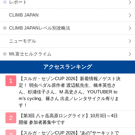
レポート
CLIMB JAPAN
CLIMB JAPANレベル別攻略法
ニューモデル
Mt.富士ヒルクライム
アクセスランキング
【スルガ・セゾンCUP 2026】新着情報／ゲスト決
定！ 弱虫ペダル原作者 渡辺航先生、橋本英也さ
ん、杉浦佳子さん、M 高史さん。YOUTUBER to
m’s cycling、篠さん 出走／レンタサイクル有りま
す！
【第3回 八ヶ岳高原ロングライド】10月3日～4日
開催 参加者募集中です
【スルガ・セゾンCUP 2026】“あの”サーキットで