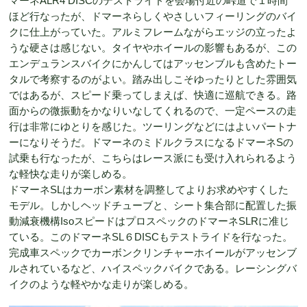
マーネALR4 DISCのテストライドを会場付近の峠道で１時間
ほど行なったが、ドマーネらしくやさしいフィーリングのバイ
クに仕上がっていた。アルミフレームながらエッジの立ったよ
うな硬さは感じない。タイヤやホイールの影響もあるが、この
エンデュランスバイクにかんしてはアッセンブルも含めたトー
タルで考察するのがよい。踏み出しこそゆったりとした雰囲気
ではあるが、スピード乗ってしまえば、快適に巡航できる。路
面からの微振動をかなりいなしてくれるので、一定ペースの走
行は非常にゆとりを感じた。ツーリングなどにはよいパートナ
ーになりそうだ。ドマーネのミドルクラスになるドマーネSの
試乗も行なったが、こちらはレース派にも受け入れられるよう
な軽快な走りが楽しめる。
ドマーネSLはカーボン素材を調整してよりお求めやすくした
モデル。しかしヘッドチューブと、シート集合部に配置した振
動減衰機構IsoスピードはプロスペックのドマーネSLRに准じ
ている。このドマーネSL６DISCもテストライドを行なった。
完成車スペックでカーボンクリンチャーホイールがアッセンブ
ルされているなど、ハイスペックバイクである。レーシングバ
イクのような軽やかな走りが楽しめる。