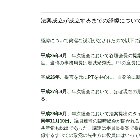
法案成立が成立するまでの経緯につい
経緯について簡潔な説明がなされたので以下に
平成25年4月
、年次総会において谷垣会長の提
足。当時の事務局長は岩城光秀氏。PTの座長
平成26年、
提言を元にPTを中心に、自発的に
平成27年4月、
年次総会において、ほぼ現在の
る。
平成28年5月、
年次総会において法案提出のタ
同年11月10日、
議員連盟の臨時総会が開かれる
共産党も総出であった。議連は委員長提案で提
係するすべての政党の先生方に役員にはいって