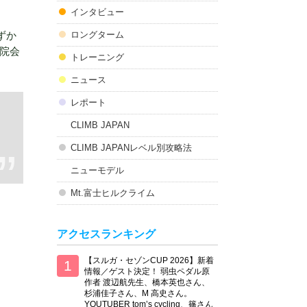
インタビュー
ずか
ロングターム
院会
トレーニング
ニュース
レポート
CLIMB JAPAN
CLIMB JAPANレベル別攻略法
ニューモデル
Mt.富士ヒルクライム
アクセスランキング
【スルガ・セゾンCUP 2026】新着
情報／ゲスト決定！ 弱虫ペダル原
作者 渡辺航先生、橋本英也さん、
杉浦佳子さん、M 高史さん。
YOUTUBER tom’s cycling、篠さん