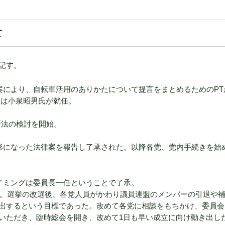
て
記す。
案により、自転車活用のありかたについて提言をまとめるためのPT
には小泉昭男氏が就任。
新法の検討を開始。
形になった法律案を報告し了承された。以降各党、党内手続きを始
イミングは委員長一任ということで了承。
。選挙の改選後、各党人員がかわり議員連盟のメンバーの引退や
出するという目標であった。改めて各党に相談をもちかけ、委員会
いただき、臨時総会を開き、改めて1日も早い成立に向け動き出し