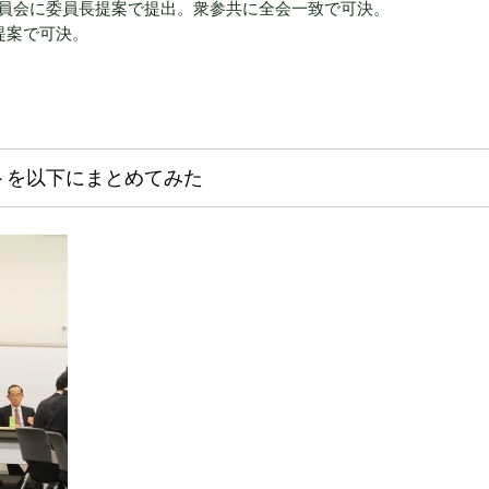
員会に委員長提案で提出。衆参共に全会一致で可決。
提案で可決。
トを以下にまとめてみた