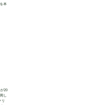
を本
が20
周し
クリ