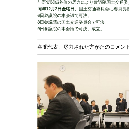
与野党関係各位の尽力により衆議院国土交通委
同年12月2日金曜日、
国土交通委員会に委員長
6日
衆議院の本会議で可決。
8日
参議院の国土交通委員会で可決。
9日
参議院の本会議で可決、成立。
各党代表、尽力された方がたのコメン