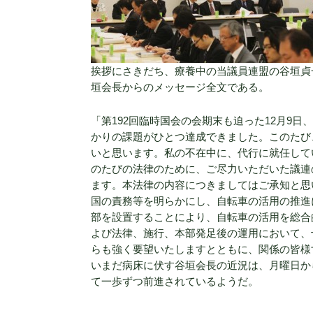
挨拶にさきだち、療養中の当議員連盟の谷垣貞
垣会長からのメッセージ全文である。
「第192回臨時国会の会期末も迫った12月9
かりの課題がひとつ達成できました。このたび
いと思います。私の不在中に、代行に就任して
のたびの法律のために、ご尽力いただいた議連
ます。本法律の内容につきましてはご承知と思
国の責務等を明らかにし、自転車の活用の推進
部を設置することにより、自転車の活用を総合
よび法律、施行、本部発足後の運用において、
らも強く要望いたしますとともに、関係の皆様
いまだ病床に伏す谷垣会長の近況は、月曜日か
て一歩ずつ前進されているようだ。