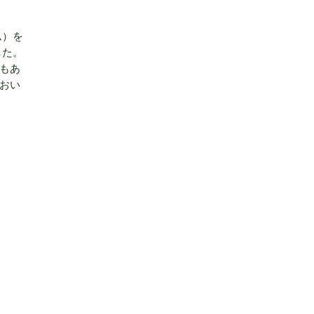
ム）を
した。
もあ
おい