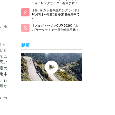
出走／レンタサイクル有ります！
【第3回 八ヶ岳高原ロングライド】
10月3日～4日開催 参加者募集中で
す
、谷
【スルガ・セゾンCUP 2026】“あ
の”サーキットで一日自転車三昧！
年が
動画
いた
てこ
思い
定め
進本
、お
連か
かっ