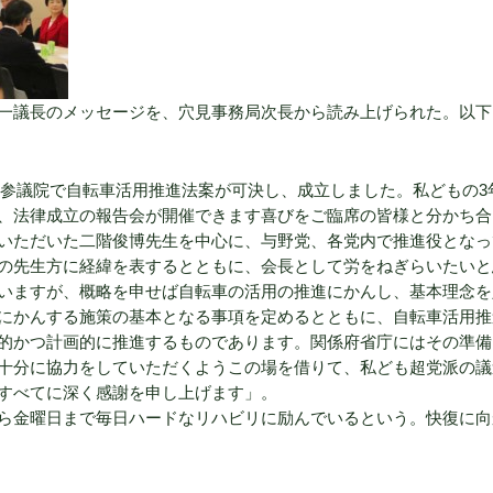
一議長のメッセージを、穴見事務局次長から読み上げられた。以下
日、参議院で自転車活用推進法案が可決し、成立しました。私どもの3
、法律成立の報告会が開催できます喜びをご臨席の皆様と分かち合
いただいた二階俊博先生を中心に、与野党、各党内で推進役となっ
の先生方に経緯を表するとともに、会長として労をねぎらいたいと
いますが、概略を申せば自転車の活用の推進にかんし、基本理念を
にかんする施策の基本となる事項を定めるとともに、自転車活用推
的かつ計画的に推進するものであります。関係府省庁にはその準備
十分に協力をしていただくようこの場を借りて、私ども超党派の議
すべてに深く感謝を申し上げます」。
ら金曜日まで毎日ハードなリハビリに励んでいるという。快復に向