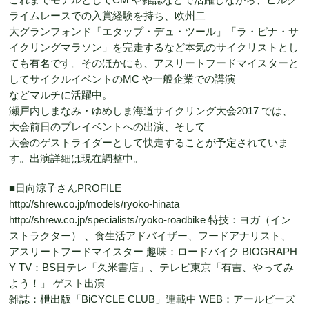
ライムレースでの入賞経験を持ち、欧州二
大グランフォンド「エタップ・デュ・ツール」「ラ・ピナ・サ
イクリングマラソン」を完走するなど本気のサイクリストとし
ても有名です。そのほかにも、アスリートフードマイスターと
してサイクルイベントのMC や一般企業での講演
などマルチに活躍中。
瀬戸内しまなみ・ゆめしま海道サイクリング大会2017 では、
大会前日のプレイベントへの出演、そして
大会のゲストライダーとして快走することが予定されていま
す。出演詳細は現在調整中。
■日向涼子さんPROFILE
http://shrew.co.jp/models/ryoko-hinata
http://shrew.co.jp/specialists/ryoko-roadbike 特技：ヨガ（イン
ストラクター） 、食生活アドバイザー、フードアナリスト、
アスリートフードマイスター 趣味：ロードバイク BIOGRAPH
Y TV：BS日テレ「久米書店」、テレビ東京「有吉、やってみ
よう！」 ゲスト出演
雑誌：枻出版「BiCYCLE CLUB」連載中 WEB：アールビーズ