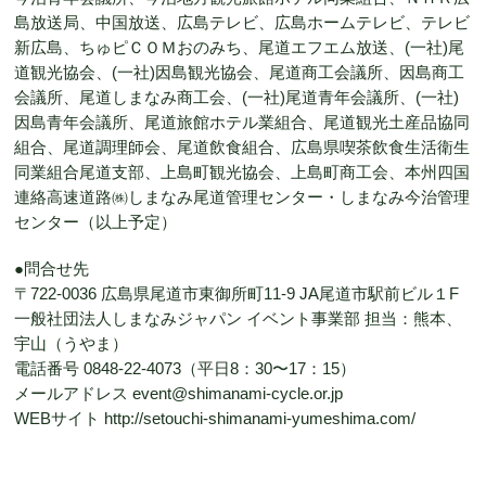
島放送局、中国放送、広島テレビ、広島ホームテレビ、テレビ
新広島、ちゅピＣＯＭおのみち、尾道エフエム放送、(一社)尾
道観光協会、(一社)因島観光協会、尾道商工会議所、因島商工
会議所、尾道しまなみ商工会、(一社)尾道青年会議所、(一社)
因島青年会議所、尾道旅館ホテル業組合、尾道観光土産品協同
組合、尾道調理師会、尾道飲食組合、広島県喫茶飲食生活衛生
同業組合尾道支部、上島町観光協会、上島町商工会、本州四国
連絡高速道路㈱しまなみ尾道管理センター・しまなみ今治管理
センター（以上予定）
●問合せ先
〒722-0036 広島県尾道市東御所町11-9 JA尾道市駅前ビル１F
一般社団法人しまなみジャパン イベント事業部 担当：熊本、
宇山（うやま）
電話番号 0848-22-4073（平日8：30〜17：15）
メールアドレス event@shimanami-cycle.or.jp
WEBサイト http://setouchi-shimanami-yumeshima.com/