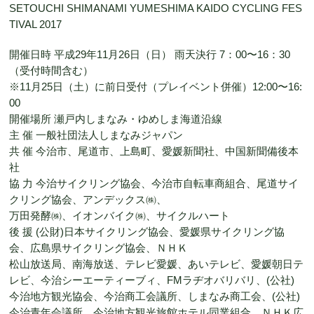
SETOUCHI SHIMANAMI YUMESHIMA KAIDO CYCLING FES
TIVAL 2017
開催日時 平成29年11月26日（日） 雨天決行 7：00〜16：30
（受付時間含む）
※11月25日（土）に前日受付（プレイベント併催）12:00〜16:
00
開催場所 瀬戸内しまなみ・ゆめしま海道沿線
主 催 一般社団法人しまなみジャパン
共 催 今治市、尾道市、上島町、愛媛新聞社、中国新聞備後本
社
協 力 今治サイクリング協会、今治市自転車商組合、尾道サイ
クリング協会、アンデックス㈱、
万田発酵㈱、イオンバイク㈱、サイクルハート
後 援 (公財)日本サイクリング協会、愛媛県サイクリング協
会、広島県サイクリング協会、ＮＨＫ
松山放送局、南海放送、テレビ愛媛、あいテレビ、愛媛朝日テ
レビ、今治シーエーティーブィ、FMラヂオバリバリ、(公社)
今治地方観光協会、今治商工会議所、しまなみ商工会、(公社)
今治青年会議所、今治地方観光旅館ホテル同業組合、ＮＨＫ広