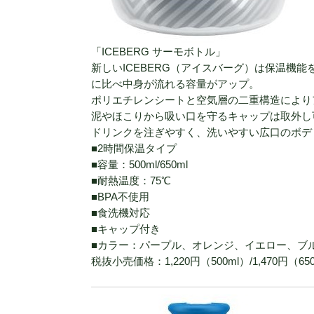
「ICEBERG サーモボトル」
新しいICEBERG（アイスバーグ）は保温機
に比べ中身が流れる容量がアップ。
ポリエチレンシートと空気層の二重構造により
泥やほこりから吸い口を守るキャップは取外し
ドリンクを注ぎやすく、洗いやすい広口のボデ
■2時間保温タイプ
■容量：500ml/650ml
■耐熱温度：75℃
■BPA不使用
■食洗機対応
■キャップ付き
■カラー：パープル、オレンジ、イエロー、ブルー、
税抜小売価格：1,220円（500ml）/1,470円（65