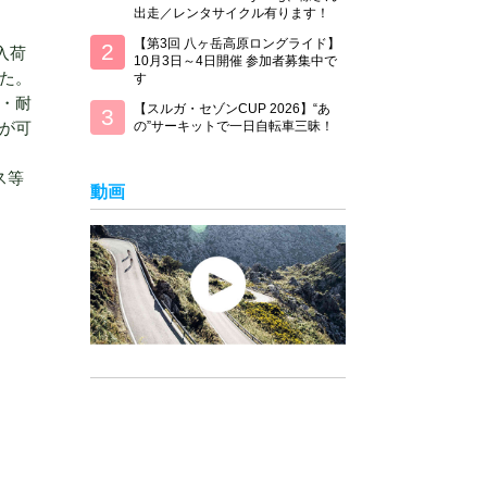
出走／レンタサイクル有ります！
【第3回 八ヶ岳高原ロングライド】
入荷
10月3日～4日開催 参加者募集中で
た。
す
・耐
【スルガ・セゾンCUP 2026】“あ
の”サーキットで一日自転車三昧！
温が可
ス等
動画