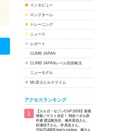
インタビュー
ロングターム
トレーニング
ニュース
レポート
CLIMB JAPAN
CLIMB JAPANレベル別攻略法
ニューモデル
Mt.富士ヒルクライム
アクセスランキング
【スルガ・セゾンCUP 2026】新着
情報／ゲスト決定！ 弱虫ペダル原
作者 渡辺航先生、橋本英也さん、
杉浦佳子さん、M 高史さん。
YOUTUBER tom’s cycling、篠さん