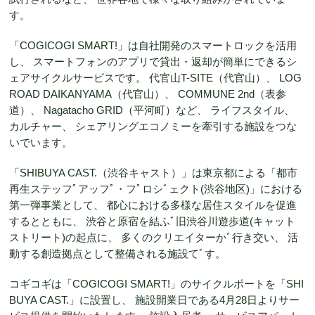
す。
「COGICOGI SMART!」は自社開発のスマートロックを活用
し、 スマートフォンのアプリで貸出・返却が簡単にできるシ
ェアサイクルサービスです。 代官山T-SITE（代官山）、 LOG
ROAD DAIKANYAMA（代官山）、 COMMUNE 2nd（表参
道）、 Nagatacho GRID（平河町）など、 ライフスタイル、
カルチャー、 シェアリングエコノミーを牽引する施設をつな
いでいます。
「SHIBUYA CAST.（渋谷キャスト）」は東京都による「都市
再生ステッフﾟアッフﾟ・フﾟロシﾞェクト(渋谷地区)」における
第一弾事業として、 都心における多様な居住スタイルを促進
するとともに、 渋谷と原宿を結ふﾞ旧渋谷川遊歩道(キャット
ストリート)の起点に、 多くのクリエイターかﾞ行き交い、 活
動する創造拠点として整備される施設てﾞす。
コギコギは「COGICOGI SMART!」のサイクルポートを「SHI
BUYA CAST.」に設置し、 施設開業日である4月28日よりサー