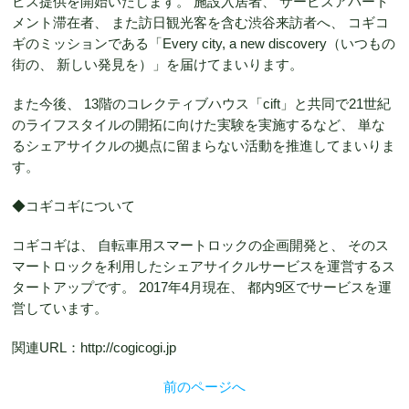
ビス提供を開始いたします。 施設入居者、 サービスアパート
メント滞在者、 また訪日観光客を含む渋谷来訪者へ、 コギコ
ギのミッションである「Every city, a new discovery（いつもの
街の、 新しい発見を）」を届けてまいります。
また今後、 13階のコレクティブハウス「cift」と共同で21世紀
のライフスタイルの開拓に向けた実験を実施するなど、 単な
るシェアサイクルの拠点に留まらない活動を推進してまいりま
す。
◆コギコギについて
コギコギは、 自転車用スマートロックの企画開発と、 そのス
マートロックを利用したシェアサイクルサービスを運営するス
タートアップです。 2017年4月現在、 都内9区でサービスを運
営しています。
関連URL：http://cogicogi.jp
前のページへ