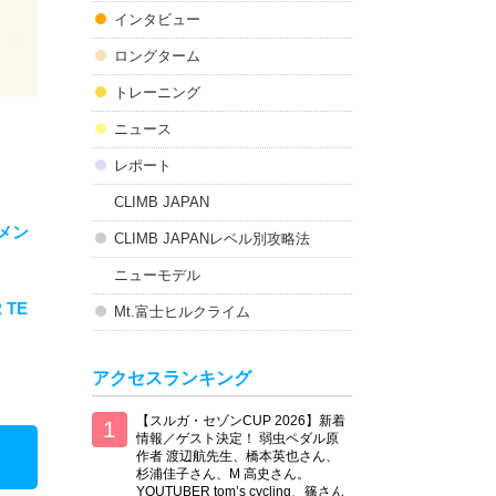
インタビュー
ロングターム
トレーニング
ニュース
レポート
CLIMB JAPAN
メン
CLIMB JAPANレベル別攻略法
ニューモデル
 TE
Mt.富士ヒルクライム
アクセスランキング
【スルガ・セゾンCUP 2026】新着
情報／ゲスト決定！ 弱虫ペダル原
作者 渡辺航先生、橋本英也さん、
杉浦佳子さん、M 高史さん。
YOUTUBER tom’s cycling、篠さん