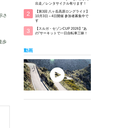
出走／レンタサイクル有ります！
【第3回 八ヶ岳高原ロングライド】
示さ
10月3日～4日開催 参加者募集中で
す
【スルガ・セゾンCUP 2026】“あ
の”サーキットで一日自転車三昧！
徒歩
動画