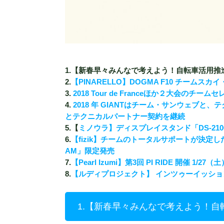
1.【新春早々みんなで考えよう！自転車活用推
2.
【PINARELLO】DOGMA F10 チームスカ
3.
2018 Tour de Franceほか２大会のチー
4.
2018
年
GIANTは
チーム・サンウェブと、テ
とテクニカルパートナー契約を継続
5.【
ミノウラ】ディスプレイスタンド「DS-21
6.
【fizik】チームのトータルサポートが決定したMOV
AM」限定発売
7.
【Pearl Izumi】第3回 PI RIDE 開催 1/27（土
8.
【ルディプロジェクト】 インツゥーイッショ
1.【新春早々みんなで考えよう！自