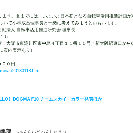
まります。夏までには、いよいよ日本初となる自転車活用推進計画が
ついて小林成基理事長と一緒に考えてみようとおもいます。
動法人 自転車活用推進研究会 理事長
:１５
室：大阪市東淀川区東中島４丁目１１番１０号／新大阪駅東口から
に案内表示あり）
０００円
seminar/20180118.html
LLO】DOGMA F10 チームスカイ・カラー発表ほか
編集部
ふぁんらいど へんしゅうぶ