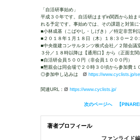
「自活研事始め」
平成３０年です。自活研はまずin関西から始
れる予定です。事始めでは、その課題と対策に
■小林成基（こばやし・しげき）／特定非営利活
■２０１８年１月１８日（木）１８:３０ー２０
■中央復建コンサルタンツ株式会社／２階会議
３分／１８時以降は【通用口】から（正面玄関
■自活研会員５００円（非会員１０００円）
■懇親会は同会場で２０時３０頃から参加費１
◎参加申し込みは
https://www.cyclists.jp/
関連URL：
https://www.cyclists.jp/
次のページへ 【PINARE
著者プロフィール
ファンライド