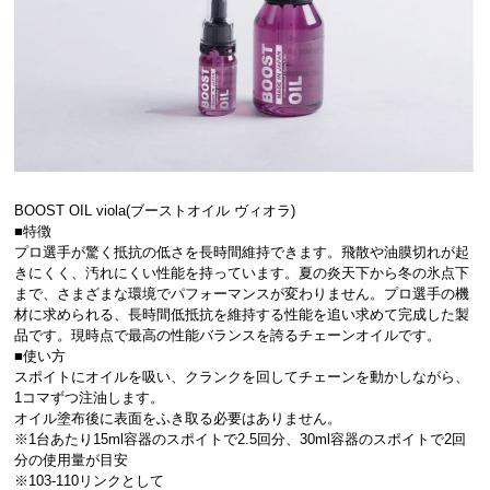
BOOST OIL viola(ブーストオイル ヴィオラ)
■特徴
プロ選手が驚く抵抗の低さを長時間維持できます。飛散や油膜切れが起
きにくく、汚れにくい性能を持っています。夏の炎天下から冬の氷点下
まで、さまざまな環境でパフォーマンスが変わりません。プロ選手の機
材に求められる、長時間低抵抗を維持する性能を追い求めて完成した製
品です。現時点で最高の性能バランスを誇るチェーンオイルです。
■使い方
スポイトにオイルを吸い、クランクを回してチェーンを動かしながら、
1コマずつ注油します。
オイル塗布後に表面をふき取る必要はありません。
※1台あたり15ml容器のスポイトで2.5回分、30ml容器のスポイトで2回
分の使用量が目安
※103-110リンクとして