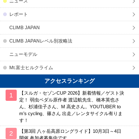
ニュース
レポート
CLIMB JAPAN
CLIMB JAPANレベル別攻略法
ニューモデル
Mt.富士ヒルクライム
アクセスランキング
【スルガ・セゾンCUP 2026】新着情報／ゲスト決
定！ 弱虫ペダル原作者 渡辺航先生、橋本英也さ
ん、杉浦佳子さん、M 高史さん。YOUTUBER to
m’s cycling、篠さん 出走／レンタサイクル有りま
す！
【第3回 八ヶ岳高原ロングライド】10月3日～4日
開催 参加者募集中です