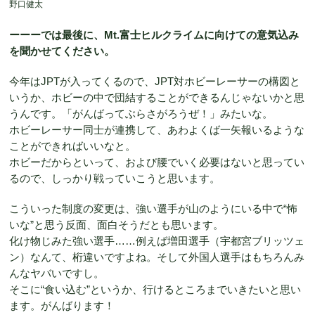
野口健太
ーーーでは最後に、Mt.富士ヒルクライムに向けての意気込み
を聞かせてください。
今年はJPTが入ってくるので、JPT対ホビーレーサーの構図と
いうか、ホビーの中で団結することができるんじゃないかと思
うんです。「がんばってぶらさがろうぜ！」みたいな。
ホビーレーサー同士が連携して、あわよくば一矢報いるような
ことができればいいなと。
ホビーだからといって、および腰でいく必要はないと思ってい
るので、しっかり戦っていこうと思います。
こういった制度の変更は、強い選手が山のようにいる中で“怖
いな”と思う反面、面白そうだとも思います。
化け物じみた強い選手……例えば増田選手（宇都宮ブリッツェ
ン）なんて、桁違いですよね。そして外国人選手はもちろんみ
んなヤバいですし。
そこに“食い込む”というか、行けるところまでいきたいと思い
ます。がんばります！