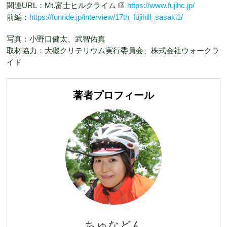
関連URL：Mt.富士ヒルクライム
https://www.fujihc.jp/
前編：
https://funride.jp/interview/17th_fujihill_sasaki1/
写真：小野口健太、武智佑真
取材協力：大磯クリテリウム実行委員会、株式会社ウォークラ
イド
著者プロフィール
ちゅなどん