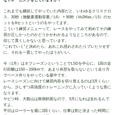
これまでも継続してやっていた内容だと、いわゆるクリスクロ
ス。30秒（無酸素運動容量／L6） + 90秒（Vo2Max／L5）のセ
ットを8セットというのをやってます。
こういう練習メニューって、レースをやってみて初めてその練
習が正しかったのかどうかがわかるようなところがあるので、
信じて貫くしかないと思っています。
“これでいく”と決めたら、あれこれ惑わされたりブレたりせず
に、それを一貫してやったほうがいい。
今（1月）はオフシーズンということでLSDを中心に。1回の走
行距離は150～200kmで、あまり休憩を取らないという走り方
でベース作りをやっている最中です。
レースシーズンに向けて練習内容を切り替えるのは3月くらい
から。少しずつ高強度のトレーニングに入っていくような形に
なります。
ヤビツ峠、大観山は南側斜面なので、3月になれば走れるんで
すよ。
平日はローラーを週に2回くらい。仕事は割と決まった時間に