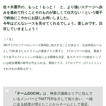
佐々木選手の、もっと！もっと！ と、より強いステージへ歩
みを進めて行くことそのものが楽しくて仕方ない！という様子
で終始にこやかにお話しお伺いしました。
今年はどんなレースを見せてくれるでしょう。楽しみです。注
目していきましょう！
（＊注）
JBCF Jプロツアーのシリーズ第4戦に加入することが決まり、大会特別ルール
としてMt.富士ヒルクライムの選抜クラス男子と、Jプロツアーの混走、選抜ク
ラス女子とJフェミニンの混走による開催を決定。各カテゴリーの総合トップ
には総合優勝の称号が与えられる。選抜クラス、Jプロツアー（Jフェミニン）
それぞれの表彰も行う。
「チームGOCHI」
は、神奈川湘南エリアに住んで
いるメンバーとTWITTERを介して知り合い、一緒
に走る頻度が増えたことからチームとして発足。