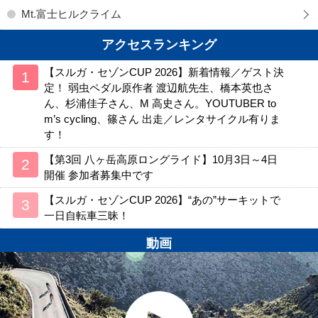
Mt.富士ヒルクライム
アクセスランキング
【スルガ・セゾンCUP 2026】新着情報／ゲスト決
定！ 弱虫ペダル原作者 渡辺航先生、橋本英也さ
ん、杉浦佳子さん、M 高史さん。YOUTUBER to
m’s cycling、篠さん 出走／レンタサイクル有りま
す！
【第3回 八ヶ岳高原ロングライド】10月3日～4日
開催 参加者募集中です
【スルガ・セゾンCUP 2026】“あの”サーキットで
一日自転車三昧！
動画