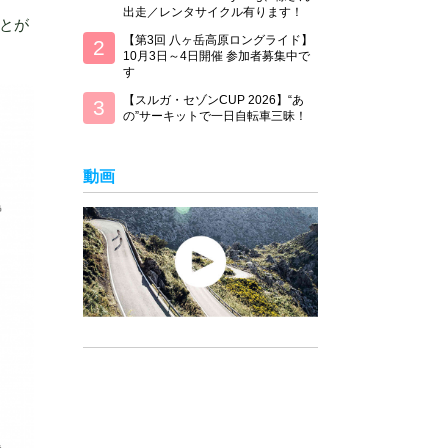
出走／レンタサイクル有ります！
とが
【第3回 八ヶ岳高原ロングライド】
10月3日～4日開催 参加者募集中で
す
【スルガ・セゾンCUP 2026】“あ
の”サーキットで一日自転車三昧！
動画