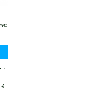
お勧
酸と同
現場・