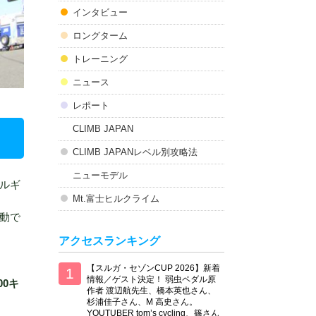
インタビュー
ロングターム
トレーニング
ニュース
レポート
CLIMB JAPAN
CLIMB JAPANレベル別攻略法
ニューモデル
ルギ
Mt.富士ヒルクライム
動で
アクセスランキング
【スルガ・セゾンCUP 2026】新着
情報／ゲスト決定！ 弱虫ペダル原
00キ
作者 渡辺航先生、橋本英也さん、
杉浦佳子さん、M 高史さん。
YOUTUBER tom’s cycling、篠さん