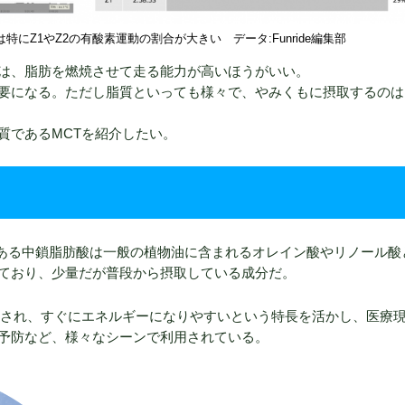
Z1やZ2の有酸素運動の割合が大きい データ:Funride編集部
は、脂肪を燃焼させて走る能力が高いほうがいい。
要になる。ただし脂質といっても様々で、やみくもに摂取するのは
質であるMCTを紹介したい。
ide）の主成分である中鎖脂肪酸は一般の植物油に含まれるオレイン酸やリノール
ており、少量だが普段から摂取している成分だ。
収され、すぐにエネルギーになりやすいという特長を活かし、医療
予防など、様々なシーンで利用されている。