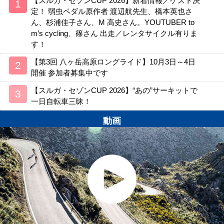
【スルガ・セゾンCUP 2026】新着情報／ゲスト決
定！ 弱虫ペダル原作者 渡辺航先生、橋本英也さ
ん、杉浦佳子さん、M 高史さん。YOUTUBER to
m’s cycling、篠さん 出走／レンタサイクル有りま
す！
【第3回 八ヶ岳高原ロングライド】10月3日～4日
開催 参加者募集中です
【スルガ・セゾンCUP 2026】“あの”サーキットで
一日自転車三昧！
動画