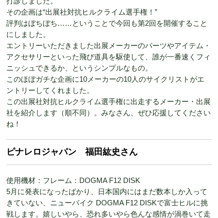
打診しました。
その企画は“出展社対抗ヒルクライム選手権！”
評判はぼちぼち……ということで今回も第2回を開催すること
にしました。
エントリーいただきました出展メーカーのパーツやアイテム・
アクセサリーといった飛び道具を駆使して、誰が一番速くフィ
ニッシュできるか、というシンプルなもの。
このほぼガチな企画に10メーカーの10人のサイクリストがエ
ントリーしてくれました。
この出展社対抗ヒルクライム選手権に出走するメーカー・出展
社を紹介します（順不同）。みなさん、ぜひ応援してください
ね！
ピナレロジャパン 福田紘史さん
使用機材：フレーム：DOGMA F12 DISK
5月に発表になったばかり、日本国内にはまだ数本しか入って
きていない、ニューバイク DOGMA F12 DISKで富士ヒルに挑
戦します。嬉しいやら、恐れ多いやら色んな感情が渦巻いて走