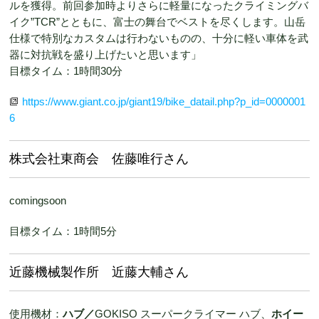
ルを獲得。前回参加時よりさらに軽量になったクライミングバ
イク”TCR”とともに、富士の舞台でベストを尽くします。山岳
仕様で特別なカスタムは行わないものの、十分に軽い車体を武
器に対抗戦を盛り上げたいと思います」
目標タイム：1時間30分
https://www.giant.co.jp/giant19/bike_datail.php?p_id=0000001
6
株式会社東商会 佐藤唯行さん
comingsoon
目標タイム：1時間5分
近藤機械製作所 近藤大輔さん
使用機材：
ハブ／
GOKISO スーパークライマー ハブ、
ホイー