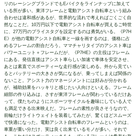
リのレーシングブランドでもEバイクをラインナップに加えて
いる所が多い。東洋フレームと電動アシスト自転車という組み
合わせは違和感があるが、世界的な流れで考えればごくごく自
然なことだ。10万円以下で電動アシスト自転車が買えるご時世
に、27万円のプライスタグを設定するのは勇気がいる。《P7H
E》が他の電動アシスト自転車と一線を画するのは、価格に占
めるフレームの割合だろう。ママチャリタイプのアシスト車は
パワーユニット＋フレームだが、《P7HE》の主役はフレーム
にある。発信直後はアシスト車らしい加速で車体を安定させ、
あとは素直でスポーティーな走行感が楽しめる。外から見てい
るとバッテリーの大きさが気になるが、乗ってしまえば関係の
ないこと。アシスト力のマネージメントには好みが分かれる
が、補助効果をハッキリと感じたい人向けといえる。フレーム
細部の作り込みは、さすが東洋フレームが関わっているだけあ
って、僕たちのようにスポーツサイクルを趣味にしている人で
も満足できる出来映えだ。フレームの素性が良さそうなので、
前輪だけライトウェイトを装着してみたが、驚くほどスムーズ
で快適になった。電動アシスト自転車のフレームというのは、
車重が重い分だけ、実は良く出来ているモノが多い。それで