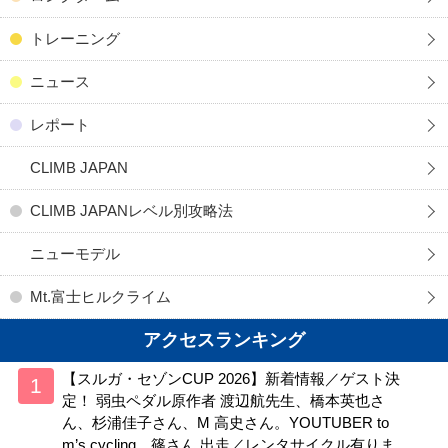
トレーニング
ニュース
レポート
CLIMB JAPAN
CLIMB JAPANレベル別攻略法
ニューモデル
Mt.富士ヒルクライム
アクセスランキング
【スルガ・セゾンCUP 2026】新着情報／ゲスト決
定！ 弱虫ペダル原作者 渡辺航先生、橋本英也さ
ん、杉浦佳子さん、M 高史さん。YOUTUBER to
m’s cycling、篠さん 出走／レンタサイクル有りま