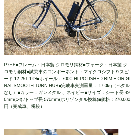
P7HE■フレーム：日本製 クロモリ鋼材■フォーク：日本製 ク
ロモリ鋼材■試乗車のコンポーネント：マイクロシフト９スピ
ード 12-25T 1×9■ホイール：700C HI-POLISHED RIM + ORIGI
NAL SMOOTH TURN HUB■完成車実測重量： 17.0kg（ペダル
なし）■カラー：ガンメタル 、ネイビー■サイズ：シート長 49
0mm(c-t) /トップ長 570mm(ホリゾンタル換算)■価格：270.000
円（完成車、税抜）