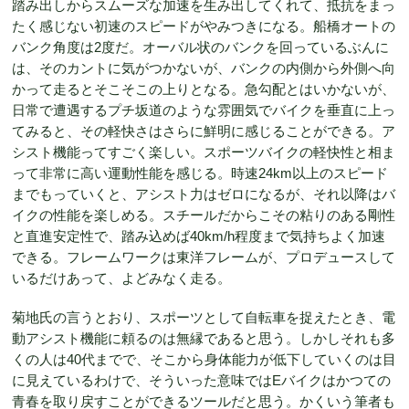
踏み出しからスムーズな加速を生み出してくれて、抵抗をまっ
たく感じない初速のスピードがやみつきになる。船橋オートの
バンク角度は2度だ。オーバル状のバンクを回っているぶんに
は、そのカントに気がつかないが、バンクの内側から外側へ向
かって走るとそこそこの上りとなる。急勾配とはいかないが、
日常で遭遇するプチ坂道のような雰囲気でバイクを垂直に上っ
てみると、その軽快さはさらに鮮明に感じることができる。ア
シスト機能ってすごく楽しい。スポーツバイクの軽快性と相ま
って非常に高い運動性能を感じる。時速24km以上のスピード
までもっていくと、アシスト力はゼロになるが、それ以降はバ
イクの性能を楽しめる。スチールだからこその粘りのある剛性
と直進安定性で、踏み込めば40km/h程度まで気持ちよく加速
できる。フレームワークは東洋フレームが、プロデュースして
いるだけあって、よどみなく走る。
菊地氏の言うとおり、スポーツとして自転車を捉えたとき、電
動アシスト機能に頼るのは無縁であると思う。しかしそれも多
くの人は40代までで、そこから身体能力が低下していくのは目
に見えているわけで、そういった意味ではEバイクはかつての
青春を取り戻すことができるツールだと思う。かくいう筆者も