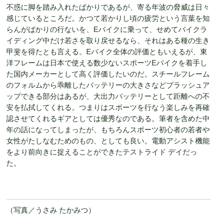
不惑に脚を踏み入れたばかりであるが、寄る年波の脅威は日々
感じているところだ。かつて若かりし頃の疲労という言葉を知
らんがばかりの行ないを、Eバイクに乗って、せめてバイクラ
イディング中だけ若さを取り戻せるなら、それはある種の生き
甲斐を得たとも言える。Eバイク全体の評価ともいえるが、東
洋フレームは日本で使える数少ないスポーツEバイクを着手し
た国内メーカーとして高く評価したいのだ。スチールフレーム
のフォルムから乖離したバッテリーの大きさなどブラッシュア
ップできる部分はあるが、大出力バッテリーとして距離への不
安を払拭してくれる。つまりはスポーツを行なう楽しみを再確
認させてくれるギアとしては優秀なのである。筆者を含めた中
年の話になってしまったが、もちろんスポーツ初心者の若者や
女性がたしなむためのもの、としても良い。電動アシスト機能
をより前向きに捉えることができたテストライド デイだっ
た。
（写真／うさみ たかみつ）