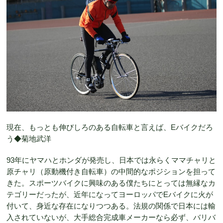
現在、もっとも伸びしろのある自転車と言えば、Eバイクだろ
う◆菊地武洋
93年にヤマハとホンダが発売し、日本では永らくママチャリと
原チャリ（原動機付き自転車）の中間的なポジションを担って
きた。スポーツバイクに興味のある僕たちにとっては無縁なカ
テゴリーだったが、近年になってヨーロッパでEバイクに火が
付いて、身近な存在になりつつある。法規の関係で日本には輸
入されていないが、大手総合完成車メーカーなら必ず、バリバ