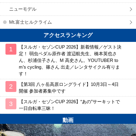
ニューモデル
Mt.富士ヒルクライム
アクセスランキング
【スルガ・セゾンCUP 2026】新着情報／ゲスト決
定！ 弱虫ペダル原作者 渡辺航先生、橋本英也さ
ん、杉浦佳子さん、M 高史さん。YOUTUBER to
m’s cycling、篠さん 出走／レンタサイクル有りま
す！
【第3回 八ヶ岳高原ロングライド】10月3日～4日
開催 参加者募集中です
【スルガ・セゾンCUP 2026】“あの”サーキットで
一日自転車三昧！
動画