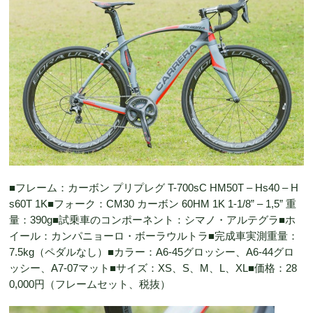
■フレーム：カーボン プリプレグ T-700sC HM50T – Hs40 – H
s60T 1K■フォーク：CM30 カーボン 60HM 1K 1-1/8” – 1,5” 重
量：390g■試乗車のコンポーネント：シマノ・アルテグラ■ホ
イール：カンパニョーロ・ボーラウルトラ■完成車実測重量：
7.5kg（ペダルなし）■カラー：A6-45グロッシー、A6-44グロ
ッシー、A7-07マット■サイズ：XS、S、M、L、XL■価格：28
0,000円（フレームセット、税抜）