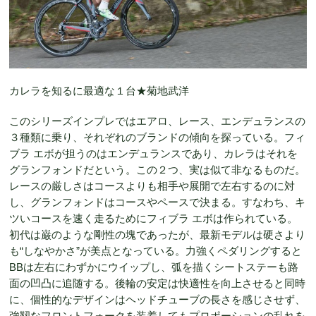
カレラを知るに最適な１台★菊地武洋
このシリーズインプレではエアロ、レース、エンデュランスの
３種類に乗り、それぞれのブランドの傾向を探っている。フィ
ブラ エボが担うのはエンデュランスであり、カレラはそれを
グランフォンドだという。この２つ、実は似て非なるものだ。
レースの厳しさはコースよりも相手や展開で左右するのに対
し、グランフォンドはコースやペースで決まる。すなわち、キ
ツいコースを速く走るためにフィブラ エボは作られている。
初代は巌のような剛性の塊であったが、最新モデルは硬さより
も“しなやかさ”が美点となっている。力強くペダリングすると
BBは左右にわずかにウイップし、弧を描くシートステーも路
面の凹凸に追随する。後輪の安定は快適性を向上させると同時
に、個性的なデザインはヘッドチューブの長さを感じさせず、
強靱なフロントフォークを装着してもプロポーションの乱れを