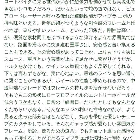
ロードバイクに乗る世代がいかに想像力を働かせても具現化で
きないシロモノだろう。だからといって蛇の道ではなく、ピュ
アロードレーサーと呼べる優れた運動性能がフィブラ エボの
持ち味といえる。近年の超がつくような剛性感のフレームと比
べれば、乗りやすいフレーム、といった印象だ。剛性は高い
が、硬質な素材同士をぶつけるような弾けるような雰囲気では
ない。路面を滑らかに突き進む重厚さは、安心感と言い換える
こともできる。その安心感があってこそか、上りも下りも実に
スムース。重厚という言葉が上りで足かせに繋がりそうだが、
トルクをかけても、ケイデンス重視でもよく反応してくれる。
下りは言わずもがな、実に心地よい。最速のラインを思い通り
に繋ぐことができるが、ホイールの性能も求められるので、中
途半端なグレードではフレームの持ち味を活かせないだろう。
そもそもこの形状にロープロファイルのエントリーホイールが
似合うワケもなく、日常の「練習日」だったとしてもなんとな
くためらいがある。そんなエッジの利いた性格なのだが、よく
見ると尖った部分はほとんどなく、丸みを帯びた優しいチュー
ブのカタチをしている。そんなギャップ感が愛らしい雰囲気の
フレーム。所詮、走るための道具。でもチョット違った感情を
もって接することができるフィブラ エボは変わらず特別なバ