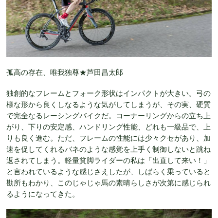
孤高の存在、唯我独尊★芦田昌太郎
独創的なフレームとフォーク形状はインパクトが大きい。弓の
様な形から良くしなるような気がしてしまうが、その実、硬質
で完全なるレーシングバイクだ。コーナーリングからの立ち上
がり、下りの安定感、ハンドリング性能、どれも一級品で、上
りも良く進む。ただ、フレームの性能には少々クセがあり、加
速を促してくれるバネのような感覚を上手く制御しないと跳ね
返されてしまう。軽量貧脚ライダーの私は「出直して来い！」
と言われているような感じさえしたが、しばらく乗っていると
勘所もわかり、このじゃじゃ馬の素晴らしさが次第に感じられ
るようになってきた。