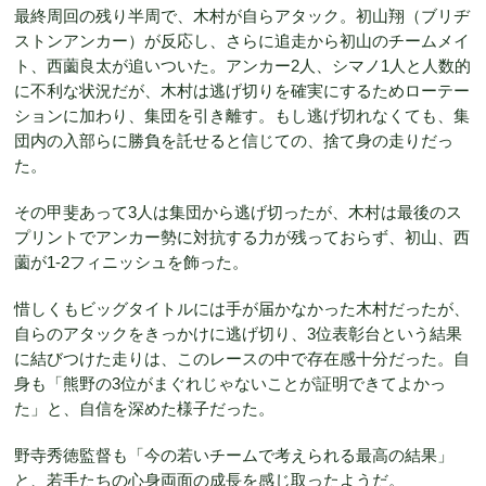
最終周回の残り半周で、木村が自らアタック。初山翔（ブリヂ
ストンアンカー）が反応し、さらに追走から初山のチームメイ
ト、西薗良太が追いついた。アンカー2人、シマノ1人と人数的
に不利な状況だが、木村は逃げ切りを確実にするためローテー
ションに加わり、集団を引き離す。もし逃げ切れなくても、集
団内の入部らに勝負を託せると信じての、捨て身の走りだっ
た。
その甲斐あって3人は集団から逃げ切ったが、木村は最後のス
プリントでアンカー勢に対抗する力が残っておらず、初山、西
薗が1-2フィニッシュを飾った。
惜しくもビッグタイトルには手が届かなかった木村だったが、
自らのアタックをきっかけに逃げ切り、3位表彰台という結果
に結びつけた走りは、このレースの中で存在感十分だった。自
身も「熊野の3位がまぐれじゃないことが証明できてよかっ
た」と、自信を深めた様子だった。
野寺秀徳監督も「今の若いチームで考えられる最高の結果」
と、若手たちの心身両面の成長を感じ取ったようだ。