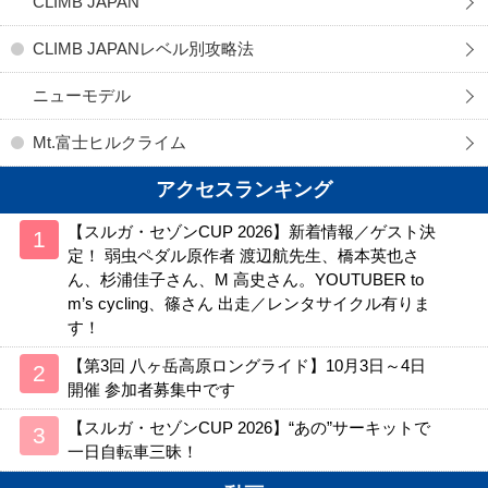
CLIMB JAPAN
CLIMB JAPANレベル別攻略法
ニューモデル
Mt.富士ヒルクライム
アクセスランキング
【スルガ・セゾンCUP 2026】新着情報／ゲスト決
定！ 弱虫ペダル原作者 渡辺航先生、橋本英也さ
ん、杉浦佳子さん、M 高史さん。YOUTUBER to
m’s cycling、篠さん 出走／レンタサイクル有りま
す！
【第3回 八ヶ岳高原ロングライド】10月3日～4日
開催 参加者募集中です
【スルガ・セゾンCUP 2026】“あの”サーキットで
一日自転車三昧！