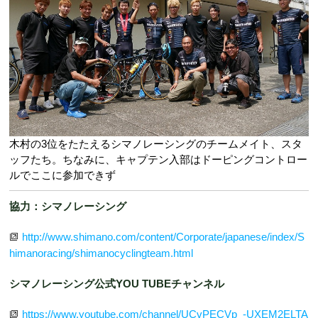
木村の3位をたたえるシマノレーシングのチームメイト、スタ
ッフたち。ちなみに、キャプテン入部はドーピングコントロー
ルでここに参加できず
協力：シマノレーシング
http://www.shimano.com/content/Corporate/japanese/index/S
himanoracing/shimanocyclingteam.html
シマノレーシング公式YOU TUBEチャンネル
https://www.youtube.com/channel/UCvPECVp_-UXEM2ELTA