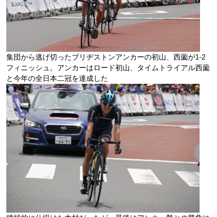
集団から逃げ切ったブリヂストンアンカーの初山、西薗が1-2
フィニッシュ。アンカーはロード初山、タイムトライアル西薗
と今年の全日本二冠を達成した