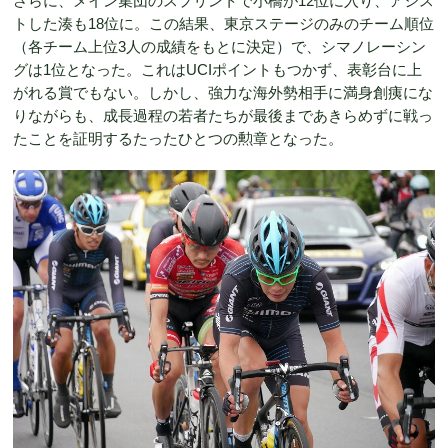
さらに、メイン集団のスプリントで小橋が12位に入り、アシス
トした湊も18位に。この結果、東京ステージのみのチーム順位
（各チーム上位3人の成績をもとに決定）で、シマノレーシン
グは1位となった。これはUCIポイントもつかず、表彰台に上
がれる賞でもない。しかし、強力な海外勢相手に満身創痍にな
りながらも、成長過程の若者たちが最後まであきらめずに戦っ
たことを証明するたったひとつの勲章となった。