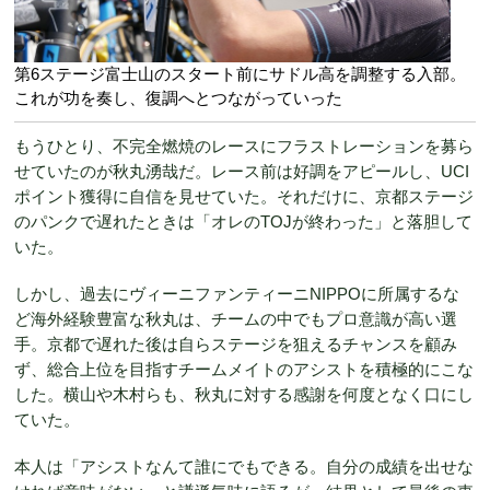
第6ステージ富士山のスタート前にサドル高を調整する入部。
これが功を奏し、復調へとつながっていった
もうひとり、不完全燃焼のレースにフラストレーションを募ら
せていたのが秋丸湧哉だ。レース前は好調をアピールし、UCI
ポイント獲得に自信を見せていた。それだけに、京都ステージ
のパンクで遅れたときは「オレのTOJが終わった」と落胆して
いた。
しかし、過去にヴィーニファンティーニNIPPOに所属するな
ど海外経験豊富な秋丸は、チームの中でもプロ意識が高い選
手。京都で遅れた後は自らステージを狙えるチャンスを顧み
ず、総合上位を目指すチームメイトのアシストを積極的にこな
した。横山や木村らも、秋丸に対する感謝を何度となく口にし
ていた。
本人は「アシストなんて誰にでもできる。自分の成績を出せな