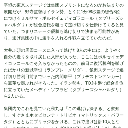
平坦の東京ステージでは集団スプリントになるのがお決まりの
展開だが、野寺監督はイラン勢、とくに1分08秒差の総合3位
につけるミルサマ・ポルセイェディゴラコール（タブリーズシ
ャハルダリ）が総合逆転を狙って逃げ切りを仕掛けてくると見
ていた。つまりステージ優勝も逃げ切りで決まる可能性があ
り、逃げ集団の中に選手を入れる作戦を立てていたのだ。
大井ふ頭の周回コースに入って逃げた8人の中には、ようやく
自分の走りを取り戻した入部が入った。ここにはポルセイェデ
ィゴラコールこそ入らなかったものの、前日に復活勝利を挙げ
たばかりの新城幸也（ランプレ・メリダ）、飯田ステージで逃
げ切り勝利目前までいった内間康平（ブリヂストンアンカー）
ら豪華な顔ぶれがそろった。イラン勢も、TOJ中盤で総合首位
に立っていたメヘディ・ソフラビ（タブリーズシャハルダリ）
ら2人いる。
集団内でこれを見ていた秋丸は「この逃げは決まる」と察知
し、すぐさまホセビセンテ・トリビオ（マトリックス・パワー
タグ）とともにブリッジをかける。これで逃げは計10人とな