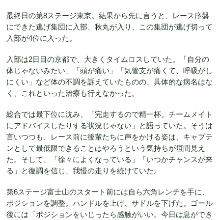
最終日の第8ステージ東京。結果から先に言うと、レース序盤
にできた逃げ集団に入部、秋丸が入り、この集団が逃げ切って
入部が4位に入った。
入部は2日目の京都で、大きくタイムロスしていた。「自分の
体じゃないみたい」「頭が痛い」「気管支が痛くて、呼吸がし
にくい」など体の不調を訴えていたものの、具体的な病名はな
く、これといった治療も行えなかった。
総合では最下位に沈み、「完走するので精一杯。チームメイト
にアドバイスしたりする状況じゃない」と語っていた。そうは
言いつつも、レース前に後輩たちに声をかける姿は、キャプテ
ンとして最低限できることはやろうという気持ちが垣間見え
た。そして、「徐々によくなっている」「いつかチャンスが来
る」と復調を信じ、我慢の走りを続けていた。
第6ステージ富士山のスタート前には自ら六角レンチを手に、
ポジションを調整。ハンドルを上げ、サドルを下げた。ゴール
後には「ポジションをいじったら感触がいい。今日は息ができ