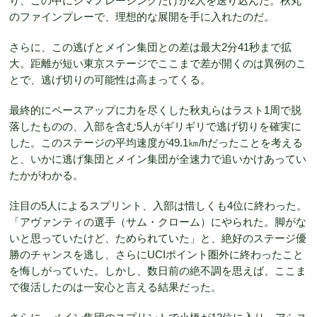
り、この中にシマノレーシングだけが2人を送り込んだ。秋丸
のファインプレーで、理想的な展開を手に入れたのだ。
さらに、この逃げとメイン集団との差は最大2分41秒まで拡
大。距離が短い東京ステージでここまで差が開くのは異例のこ
とで、逃げ切りの可能性は高まってくる。
最終的にペースアップに力を尽くした秋丸らはラスト1周で脱
落したものの、入部を含む5人がギリギリで逃げ切りを確実に
した。このステージの平均速度が49.1㎞/hだったことを考える
と、いかに逃げ集団とメイン集団が全速力で追いかけあってい
たかがわかる。
注目の5人によるスプリント、入部は惜しくも4位に終わった。
「アヴァンティの選手（サム・クローム）にやられた。脚がな
いと思っていたけど、ためられていた」と、絶好のステージ優
勝のチャンスを逃し、さらにUCIポイント圏外に終わったこと
を悔しがっていた。しかし、数日前の絶不調を思えば、ここま
で復活したのは一安心と言える結果だった。