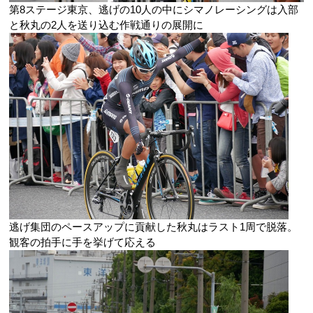
第8ステージ東京、逃げの10人の中にシマノレーシングは入部
と秋丸の2人を送り込む作戦通りの展開に
逃げ集団のペースアップに貢献した秋丸はラスト1周で脱落。
観客の拍手に手を挙げて応える