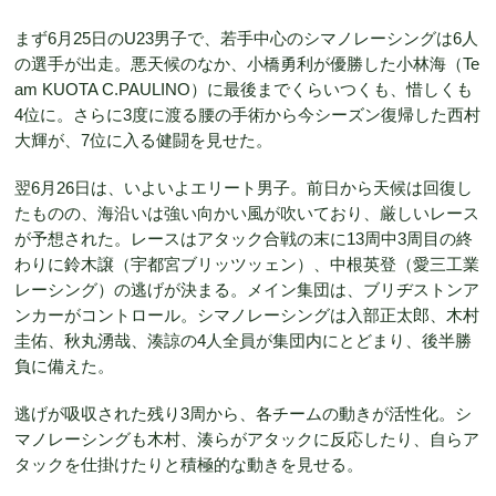
まず6月25日のU23男子で、若手中心のシマノレーシングは6人
の選手が出走。悪天候のなか、小橋勇利が優勝した小林海（Te
am KUOTA C.PAULINO）に最後までくらいつくも、惜しくも
4位に。さらに3度に渡る腰の手術から今シーズン復帰した西村
大輝が、7位に入る健闘を見せた。
翌6月26日は、いよいよエリート男子。前日から天候は回復し
たものの、海沿いは強い向かい風が吹いており、厳しいレース
が予想された。レースはアタック合戦の末に13周中3周目の終
わりに鈴木譲（宇都宮ブリッツッェン）、中根英登（愛三工業
レーシング）の逃げが決まる。メイン集団は、ブリヂストンア
ンカーがコントロール。シマノレーシングは入部正太郎、木村
圭佑、秋丸湧哉、湊諒の4人全員が集団内にとどまり、後半勝
負に備えた。
逃げが吸収された残り3周から、各チームの動きが活性化。シ
マノレーシングも木村、湊らがアタックに反応したり、自らア
タックを仕掛けたりと積極的な動きを見せる。