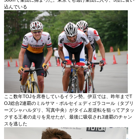
込んでいる
ここ数年TOJを席巻しているイラン勢。伊豆では、昨年までT
OJ総合2連覇のミルサマ・ポルセイェディゴラコール（タブリ
ーズシャハルダリ、写真中央）がタイム差逆転を狙ってアタッ
クする王者の走りを見せたが、最後に吸収され3連覇のチャン
スを逃した