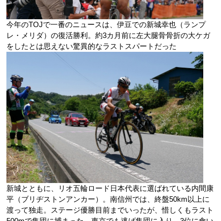
今年のTOJで一番のニュースは、伊豆での新城幸也（ランプ
レ・メリダ）の復活勝利。約3カ月前に左大腿骨骨折の大ケガ
をしたとは思えない驚異的なラストスパートだった
新城とともに、リオ五輪ロード日本代表に選ばれている内間康
平（ブリヂストンアンカー）。南信州では、終盤50km以上に
渡って独走。ステージ優勝目前までいったが、惜しくもラスト
500mで集団に捕まった。東京でも逃げ集団に入り、3位に食い